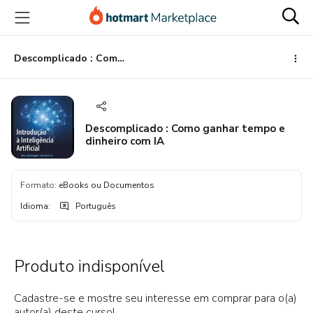
Ir
Ir
Ir
para
para
para
o
o
o
conteúdo
pagamento
rodapé
Descomplicado : Como ganhar tempo e dinheiro com IA
principal
Descomplicado : Como ganhar tempo e
dinheiro com IA
Formato
:
eBooks ou Documentos
Idioma
:
Português
Produto indisponível
Cadastre-se e mostre seu interesse em comprar para o(a)
autor(a) deste curso!