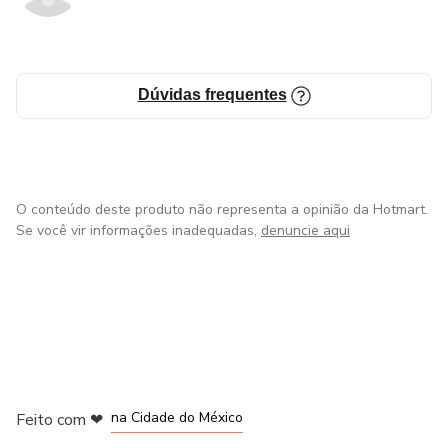
Dúvidas frequentes
O conteúdo deste produto não representa a opinião da Hotmart.
Se você vir informações inadequadas,
denuncie aqui
em Bogotá
em Amsterdam
em Madrid
na Cidade do México
Feito com
❤
em Belo Horizonte