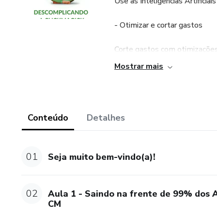
Use as Inteligências Artificia
- Otimizar e cortar gastos
Corte gastos com otimizações
Mostrar mais
- Escudo Protetor
Proteja-se contra fraude de c
Conteúdo
Detalhes
Aprenda a configurar rapidam
Suba para o próximo nível de a
01
Seja muito bem-vindo(a)!
02
Aula 1 - Saindo na frente de 99% dos 
CM