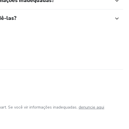
rmações inadequadas?
ê-las?
art. Se você vir informações inadequadas,
denuncie aqui