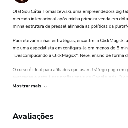
Olá! Sou Cátia Tomaszewski, uma empreendedora digital
mercado internacional após minha primeira venda em dól
minha estrutura de pressel alinhada às políticas da plata
Para elevar minhas estratégias, encontrei a ClickMagick, 
me uma especialista em configurá-la em menos de 5 minu
"Descomplicando a ClickMagick". Nele, ensino de forma di
O curso é ideal para afiliados que usam tráfego pago em 
avançadas e estruturas profissionais de Google Ads. O ob
Mostrar mais
Com a ClickMagick, melhorei o desempenho das campanh
emagrecimento. A ferramenta permite otimizações precisa
O "Descomplicando a ClickMagick" é único, não há materiai
Avaliações
ofereço aprendizado rápido e direto ao ponto.