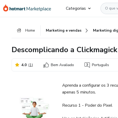
Ir
Ir
Ir
Categorias
para
para
para
o
o
o
conteúdo
pagamento
rodapé
Home
Marketing e vendas
Marketing dig
principal
Descomplicando a Clickmagick
4.0
(
1
)
Bem Avaliado
Português
Aprenda a configurar os 3 recu
apenas 5 minutos.
Recurso 1 - Poder do Pixel