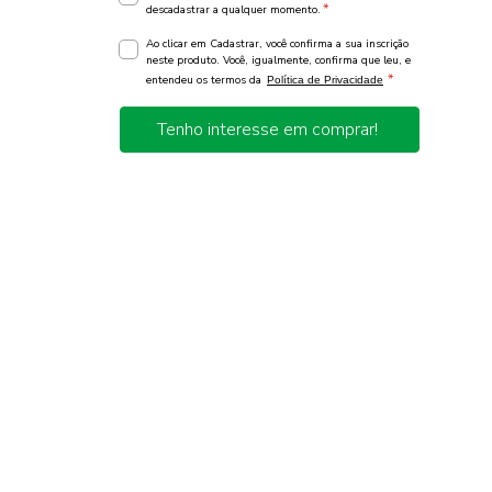
*
descadastrar a qualquer momento.
Ao clicar em Cadastrar, você confirma a sua inscrição
neste produto. Você, igualmente, confirma que leu, e
*
entendeu os termos da
Política de Privacidade
Tenho interesse em comprar!