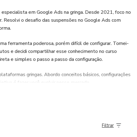
 especialista em Google Ads na gringa. Desde 2021, foco no
ar. Resolvi o desafio das suspensões no Google Ads com
forma.
uma ferramenta poderosa, porém difícil de configurar. Tornei-
tos e decidi compartilhar esse conhecimento no curso
reta e simples o passo a passo da configuração.
plataformas gringas. Abordo conceitos básicos, configurações
jetivo é fazer você evoluir nesse mercado..
as, mesmo em nichos desafiadores como o de
s e controle dos cliques nos anúncios.
s gratuitos equivalentes. Elimino as barreiras do idioma e
Filtrar