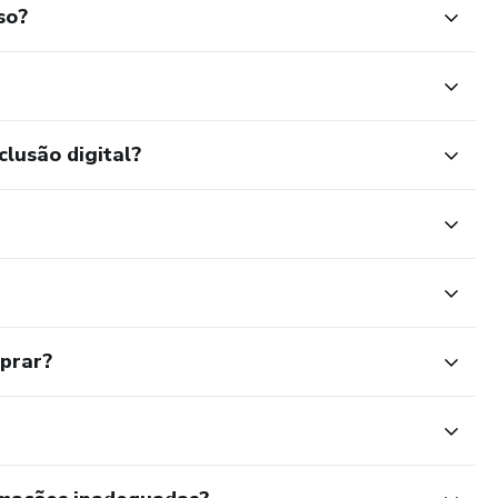
so?
clusão digital?
mprar?