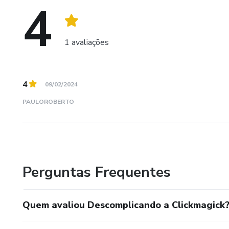
4
Vamos dominar a ClickMagick juntos? Espero por você no 
1 avaliações
4
09/02/2024
PAULOROBERTO
Perguntas Frequentes
Quem avaliou Descomplicando a Clickmagick