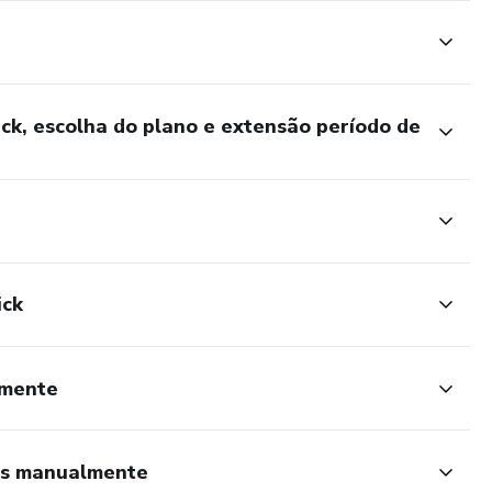
ck, escolha do plano e extensão período de
ick
lmente
P´s manualmente