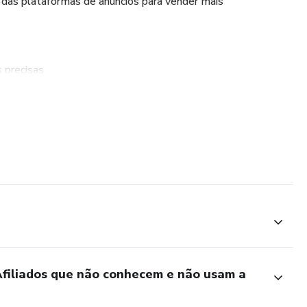
is das plataformas de anúncios para vender mais
 precisas
liques
ente a ClickMagick e acesse esses 3 Superpoderes!
núncios na gringa.
Afiliados que não conhecem e não usam a