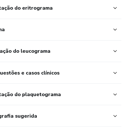
tação do eritrograma
os índices do hemograma com patologias específicas;
 de casos clínicos.
ma
line
tação do leucograma
estões e casos clínicos
etação do plaquetograma
ografia sugerida