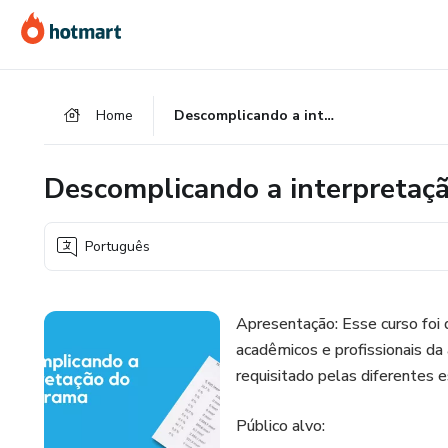
Ir
Ir
Ir
para
para
para
o
o
o
conteúdo
pagamento
rodapé
Home
Descomplicando a interpretação do hemograma
principal
Descomplicando a interpreta
Português
Apresentação: Esse curso foi d
acadêmicos e profissionais da
requisitado pelas diferentes 
Público alvo: