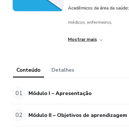
Acadêmicos da área da saúde;
médicos, enfermeiros,
técnicos em enfermagem,
Mostrar mais
biólogos, biomédicos,
farmacêuticos,
Conteúdo
Detalhes
nutricionistas e demais cursos
01
Módulo I – Apresentação
Objetivos de aprendizagem:
Conhecer a estrutura do hem
02
Módulo II – Objetivos de aprendizagem
Diferenciar o eritrograma, le