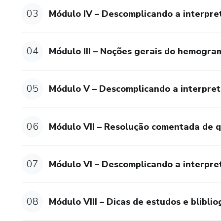
03
Módulo IV – Descomplicando a interpre
Correlacionar as alterações d
Promover debates e discussões
04
Módulo III – Noções gerais do hemogra
Modalidade: Curso teórico on-
05
Módulo V – Descomplicando a interpre
Duração: 4:00 hs
06
Módulo VII – Resolução comentada de qu
07
Módulo VI – Descomplicando a interpr
08
Módulo VIII – Dicas de estudos e blibli