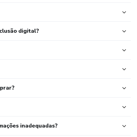
clusão digital?
mprar?
rmações inadequadas?