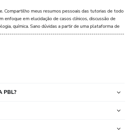
. Compartilho meus resumos pessoais das tutorias de todo
om enfoque em elucidação de casos clínicos, discussão de
iologia, química. Sano dúvidas a partir de uma plataforma de
------------------------------------------------------------
A PBL?