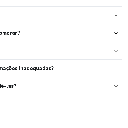
comprar?
rmações inadequadas?
ê-las?