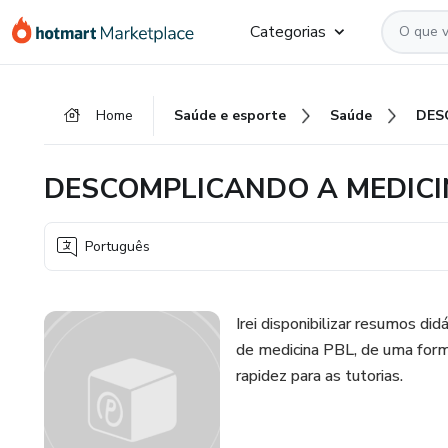
Ir
Ir
Ir
Categorias
para
para
para
o
o
o
conteúdo
pagamento
rodapé
Home
Saúde e esporte
Saúde
principal
DESCOMPLICANDO A MEDICI
Português
Irei disponibilizar resumos di
de medicina PBL, de uma forma 
rapidez para as tutorias.