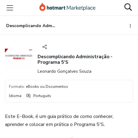
Ir
Ir
Ir
para
para
para
o
o
o
conteúdo
pagamento
rodapé
Descomplicando Administração - Programa 5'S
principal
Descomplicando Administração -
Programa 5'S
Leonardo Gonçalves Souza
Formato
:
eBooks ou Documentos
Idioma
:
Português
Este E-Book, é um guia prático de como conhecer,
aprender e colocar em prática o Programa 5'S.