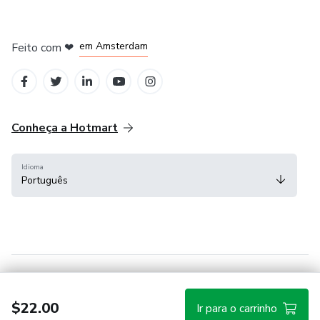
em Madrid
em Amsterdam
Feito com
❤
em Belo Horizonte
na Cidade do México
em Bogotá
Conheça a Hotmart
Idioma
Português
Central de ajuda
Termos
Privacidade
Cookies
$22.00
Ir para o carrinho