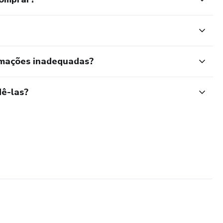
rmações inadequadas?
ê-las?