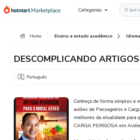
Ir
Ir
Ir
Categorias
para
para
para
o
o
o
conteúdo
pagamento
rodapé
Home
Ensino e estudo acadêmico
Idiom
principal
DESCOMPLICANDO ARTIGOS 
Português
Conheça de forma simples e
aviões de Passageiros e Carg
melhores da atualidade para 
CARGA PERIGOSA em Aviõe