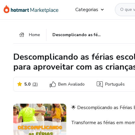
Ir
Ir
Ir
Categorias
para
para
para
o
o
o
conteúdo
pagamento
rodapé
Home
Descomplicando as férias escolares: Ideias simples e divertidas para aproveitar com as crianças
principal
Descomplicando as férias escol
para aproveitar com as criança
5.0
(
3
)
Bem Avaliado
Português
🌟 Descomplicando as Férias 
Transforme as férias em mome