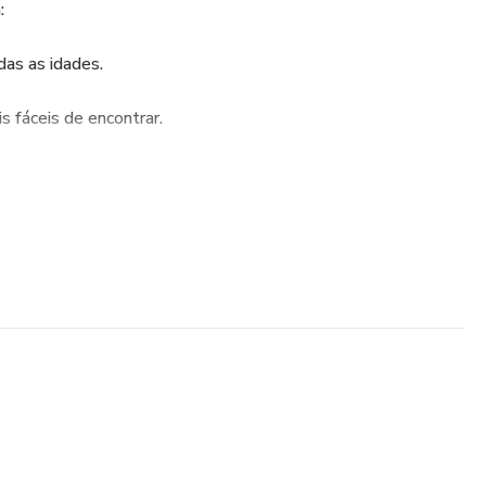
:
das as idades.
s fáceis de encontrar.
 toda a família!
 ou aprendendo, temos tudo para garantir diversão e
anças!
 férias incríveis! 🌈✨