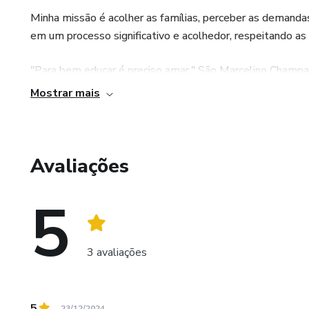
Minha missão é acolher as famílias, perceber as demanda
em um processo significativo e acolhedor, respeitando as i
"Para bem educar é preciso amar." São Marcelino Champ
Mostrar mais
Avaliações
5
3 avaliações
5
23/12/2024