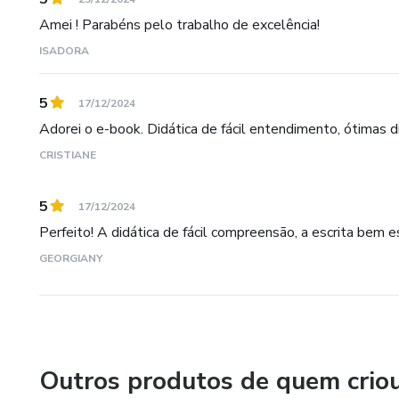
Amei ! Parabéns pelo trabalho de excelência!
ISADORA
5
17/12/2024
Adorei o e-book. Didática de fácil entendimento, ótimas dic
CRISTIANE
5
17/12/2024
Perfeito! A didática de fácil compreensão, a escrita bem
GEORGIANY
Outros produtos de quem crio