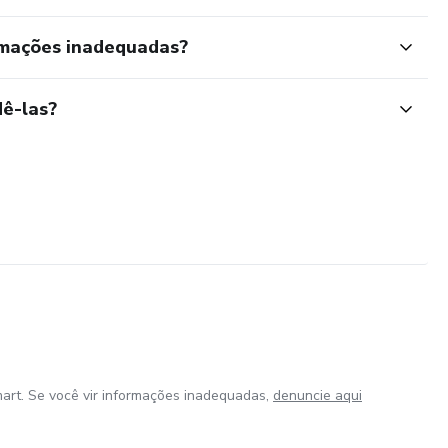
rmações inadequadas?
ê-las?
art. Se você vir informações inadequadas,
denuncie aqui