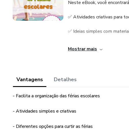
Neste eBook, você encontrará
✅ Atividades criativas para to
✅ Ideias simples com materiai
✅ Sugestões para impressão.
Mostrar mais
✅ Dicas práticas para envolver
🎨 Seja brincando, explorando
Vantagens
Detalhes
conexões especiais com as cri
- Facilita a organização das férias escolares
👉 Adquira agora e torne estas
- Atividades simples e criativas
- Diferentes opções para curtir as férias