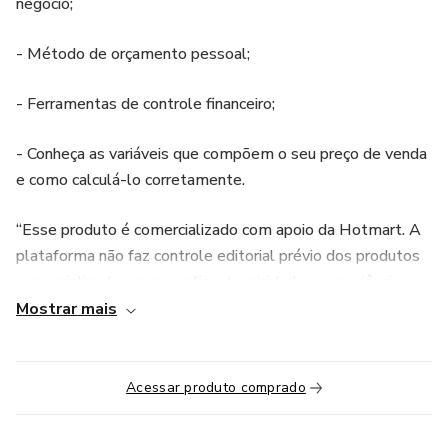
negócio;
- Método de orçamento pessoal;
- Ferramentas de controle financeiro;
- Conheça as variáveis que compõem o seu preço de venda
e como calculá-lo corretamente.
“Esse produto é comercializado com apoio da Hotmart. A
plataforma não faz controle editorial prévio dos produtos
comercializados, nem avalia a tecnicidade e experiência
daqueles que os produzem. A existência de um produto e
Mostrar mais
sua aquisição, por meio da plataforma, não podem ser
consideradas como garantia de qualidade de conteúdo e
resultado, em qualquer hipótese. Ao adquiri-lo, o
Acessar produto comprado
comprador declara estar ciente dessas informações. Os
termos e políticas da Hotmart podem ser acessados aqui,