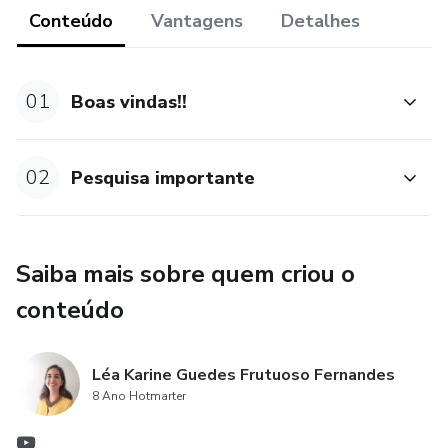
antes mesmo da conclusão da compra."
Conteúdo
Vantagens
Detalhes
01
Boas vindas!!
02
Pesquisa importante
Saiba mais sobre quem criou o
conteúdo
Léa Karine Guedes Frutuoso Fernandes
8 Ano Hotmarter