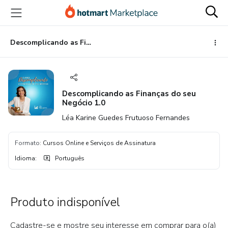
Ir
Ir
Ir
para
para
para
o
o
o
conteúdo
pagamento
rodapé
Descomplicando as Finanças do seu Negócio 1.0
principal
Descomplicando as Finanças do seu
Negócio 1.0
Léa Karine Guedes Frutuoso Fernandes
Formato
:
Cursos Online e Serviços de Assinatura
Idioma
:
Português
Produto indisponível
Cadastre-se e mostre seu interesse em comprar para o(a)