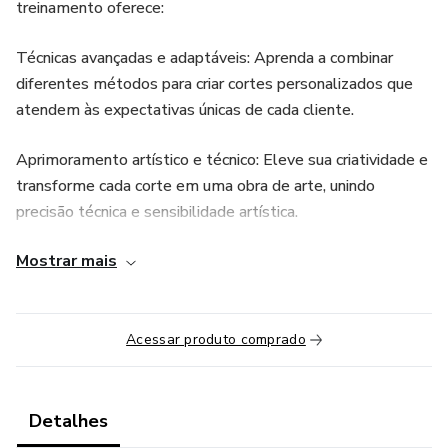
treinamento oferece:
Técnicas avançadas e adaptáveis: Aprenda a combinar
diferentes métodos para criar cortes personalizados que
atendem às expectativas únicas de cada cliente.
Aprimoramento artístico e técnico: Eleve sua criatividade e
transforme cada corte em uma obra de arte, unindo
precisão técnica e sensibilidade artística.
Mostrar mais
Consultoria completa: Saiba como realizar análises
personalizadas para alinhar o estilo com a personalidade,
rotina e emoções dos clientes.
Acessar produto comprado
Passo a passo detalhado: Domine cortes icônicos como o
Pixie assimétrico, Short Bob e Pixie Cut com tutoriais
claros e práticos.
Detalhes