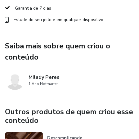
Tendências e moda: Esteja sempre atualizado(a) para
Garantia de 7 dias
oferecer aos seus clientes os cortes que estão em alta no
Estude do seu jeito e em qualquer dispositivo
mundo da beleza.
O curso funciona em um formato totalmente online,
Saiba mais sobre quem criou o
permitindo que você estude no seu ritmo e acesse o
conteúdo onde e quando quiser. É perfeito para
conteúdo
profissionais que desejam se destacar no mercado e
fidelizar sua clientela com cortes modernos e
Milady Peres
personalizados.
1 Ano Hotmarter
Outros produtos de quem criou esse
conteúdo
Descomplicando