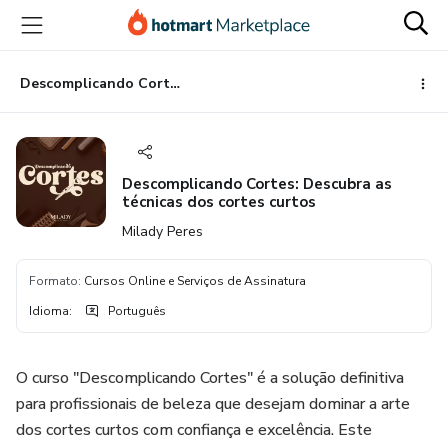
Ir
Ir
Ir
para
para
para
o
o
o
conteúdo
pagamento
rodapé
Descomplicando Cortes: Descubra as técnicas dos cortes curtos
principal
Descomplicando Cortes: Descubra as
técnicas dos cortes curtos
Milady Peres
Formato
:
Cursos Online e Serviços de Assinatura
Idioma
:
Português
O curso "Descomplicando Cortes" é a solução definitiva
para profissionais de beleza que desejam dominar a arte
dos cortes curtos com confiança e excelência. Este