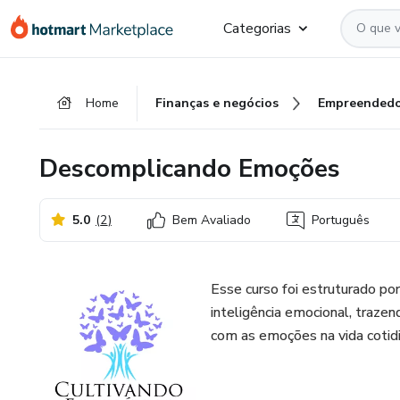
Ir
Ir
Ir
Categorias
para
para
para
o
o
o
conteúdo
pagamento
rodapé
Home
Finanças e negócios
Empreendedo
principal
Descomplicando Emoções
5.0
(
2
)
Bem Avaliado
Português
Esse curso foi estruturado po
inteligência emocional, trazen
com as emoções na vida cotidi