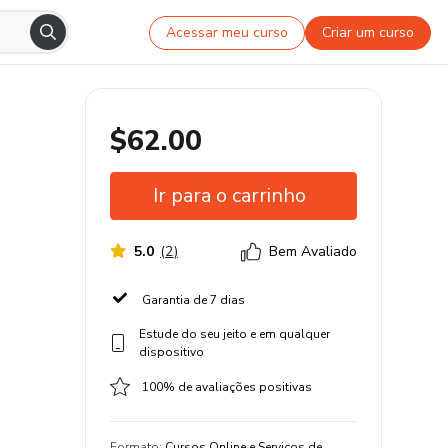
Acessar meu curso
Criar um curso
$62.00
Ir para o carrinho
5.0
(
2
)
Bem Avaliado
Garantia de 7 dias
Estude do seu jeito e em qualquer
dispositivo
100% de avaliações positivas
Formato
:
Cursos Online e Serviços de