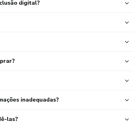
clusão digital?
mprar?
rmações inadequadas?
ê-las?