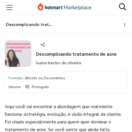
Ir
Ir
Ir
para
para
para
o
o
o
conteúdo
pagamento
rodapé
Descomplicando tratamento de acne
principal
Descomplicando tratamento de acne
luana bastos de oliveira
Formato
:
eBooks ou Documentos
Idioma
:
Português
Aqui você vai encontrar a abordagem que realmente
funciona: estratégia, evolução, e visão integral da cliente.
Foi criado especialmente para quem quer dominar o
tratamento de acne. Se você sente que ainda falta