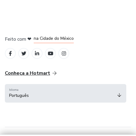
em Bogotá
em Amsterdam
em Madrid
na Cidade do México
Feito com
❤
em Belo Horizonte
Conheça a Hotmart
Idioma
Português