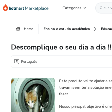
Ir
Ir
Ir
Categorias
para
para
para
o
o
o
conteúdo
pagamento
rodapé
Home
Ensino e estudo acadêmico
Educa
principal
Descomplique o seu dia a dia !!
Português
Este produto vai te ajudar a 
travam sem ter a solução ime
fazer.
Nosso principal objetivo é orie