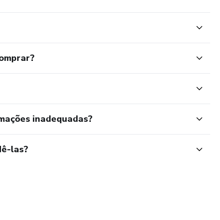
comprar?
rmações inadequadas?
ê-las?