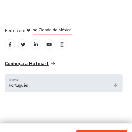
em Bogotá
em Amsterdam
em Madrid
na Cidade do México
Feito com
❤
em Belo Horizonte
Conheça a Hotmart
Idioma
Português