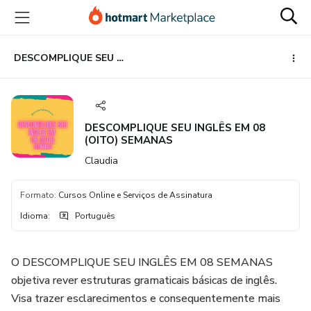
Ir
Ir
Ir
para
para
para
o
o
o
conteúdo
pagamento
rodapé
DESCOMPLIQUE SEU INGLÊS EM 08 (OITO) SEMANAS
principal
DESCOMPLIQUE SEU INGLÊS EM 08
(OITO) SEMANAS
Claudia
Formato
:
Cursos Online e Serviços de Assinatura
Idioma
:
Português
O DESCOMPLIQUE SEU INGLÊS EM 08 SEMANAS
objetiva rever estruturas gramaticais básicas de inglês.
Visa trazer esclarecimentos e consequentemente mais