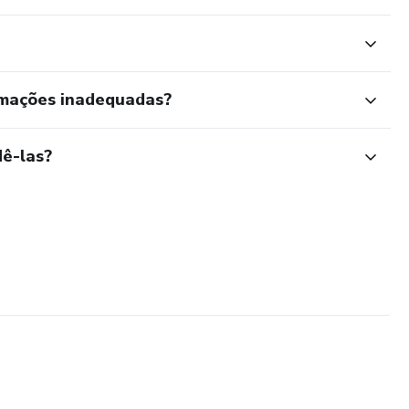
rmações inadequadas?
ê-las?