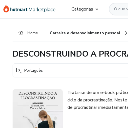
Ir
Ir
Ir
Categorias
para
para
para
o
o
o
conteúdo
pagamento
rodapé
Home
Carreira e desenvolvimento pessoal
principal
DESCONSTRUINDO A PROC
Português
Trata-se de um e-book prático
ciclo da procrastinação. Neste
de procrastinar imediatament