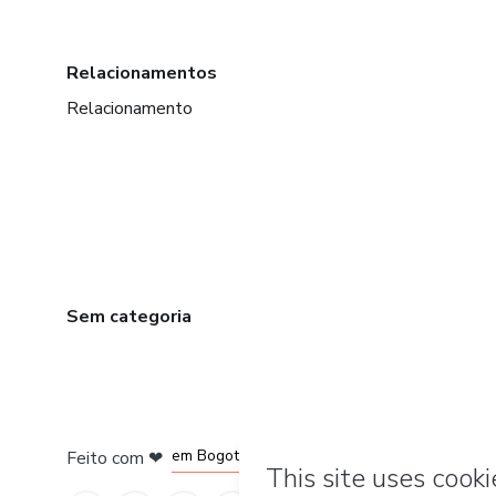
Relacionamentos
Relacionamento
Sem categoria
em Amsterdam
em Madrid
em Bogotá
Feito com
❤
em Belo Horizonte
na Cidade do México