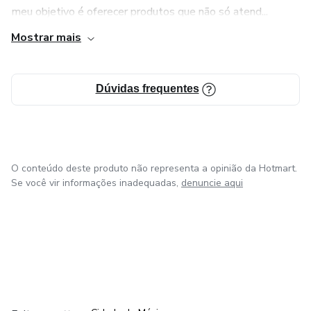
meu objetivo é oferecer produtos que não só atend...
Mostrar mais
Dúvidas frequentes
O conteúdo deste produto não representa a opinião da Hotmart.
Se você vir informações inadequadas,
denuncie aqui
em Bogotá
em Amsterdam
em Madrid