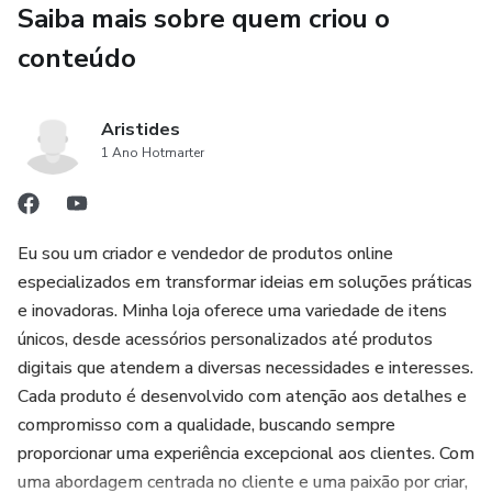
Saiba mais sobre quem criou o
Transforme suas unhas e sua autoestima! Não perca
conteúdo
tempo, garanta já o seu guia e tenha **unhas
deslumbrantes todos os dias!**
Aristides
1 Ano Hotmarter
👉 **Adquira agora** e comece sua transformação!
Eu sou um criador e vendedor de produtos online
especializados em transformar ideias em soluções práticas
e inovadoras. Minha loja oferece uma variedade de itens
únicos, desde acessórios personalizados até produtos
digitais que atendem a diversas necessidades e interesses.
Cada produto é desenvolvido com atenção aos detalhes e
compromisso com a qualidade, buscando sempre
proporcionar uma experiência excepcional aos clientes. Com
uma abordagem centrada no cliente e uma paixão por criar,