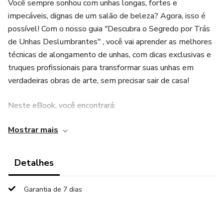
Você sempre sonhou com unhas longas, fortes e
impecáveis, dignas de um salão de beleza? Agora, isso é
possível! Com o nosso guia "Descubra o Segredo por Trás
de Unhas Deslumbrantes" , você vai aprender as melhores
técnicas de alongamento de unhas, com dicas exclusivas e
truques profissionais para transformar suas unhas em
verdadeiras obras de arte, sem precisar sair de casa!
Neste eBook, você encontrará:
Mostrar mais
✅ Passo a passo completo para alongamentos de gel,
acrílico e fibra de vidro.
Detalhes
✅ Dicas essenciais para manter suas unhas sempre
saudáveis e impecáveis.
Garantia de 7 dias
✅ Segredos de profissionais para evitar erros comuns e
garantir um resultado duradouro.