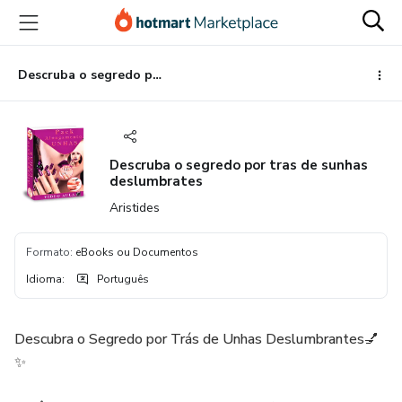
Ir
Ir
Ir
para
para
para
o
o
o
conteúdo
pagamento
rodapé
Descruba o segredo por tras de sunhas deslumbrates
principal
Descruba o segredo por tras de sunhas
deslumbrates
Aristides
Formato
:
eBooks ou Documentos
Idioma
:
Português
Descubra o Segredo por Trás de Unhas Deslumbrantes💅
✨