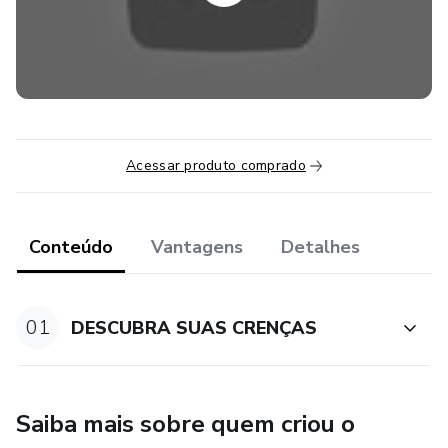
Mas, será que esse curso é para mim?
Se você deseja ampliar a autoconsciência, compreender
melhor os comportamentos e ações que possui e se
autodesenvolver e prosperar em todas as áreas da vida,
sim! Esse curso é para você!
Acessar produto comprado
Conteúdo
Vantagens
Detalhes
01
DESCUBRA SUAS CRENÇAS
Saiba mais sobre quem criou o