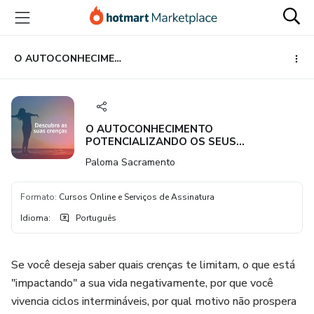
Ir
Ir
Ir
para
para
para
o
o
o
conteúdo
pagamento
rodapé
O AUTOCONHECIMENTO POTENCIALIZANDO OS SEUS RESULTADOS
principal
O AUTOCONHECIMENTO
POTENCIALIZANDO OS SEUS
RESULTADOS
Paloma Sacramento
Formato
:
Cursos Online e Serviços de Assinatura
Idioma
:
Português
Se você deseja saber quais crenças te limitam, o que está
"impactando" a sua vida negativamente, por que você
vivencia ciclos intermináveis, por qual motivo não prospera