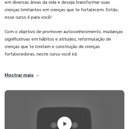
em diversas áreas da vida e deseja transformar suas
crenças limitantes em crenças que te fortalecem. Então,
esse curso é para você!
Com o objetivo de promover autoconhecimento, mudanças
significativas em hábitos e atitudes, reformulação de
crenças que te limitam e construção de crenças
fortalecedoras, neste curso você irá:
- Compreender o que são crenças e como elas se
Mostrar mais
constroem.
- Identificar quais crenças limitantes e fortalecedoras você
construiu durante a sua vida.
- Modificar crenças limitantes e construir crenças
edificadoras e fortalecedoras.