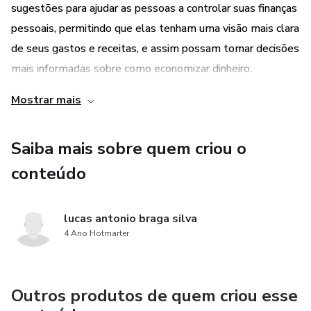
sugestões para ajudar as pessoas a controlar suas finanças
pessoais, permitindo que elas tenham uma visão mais clara
de seus gastos e receitas, e assim possam tomar decisões
mais informadas sobre como economizar dinheiro.
Mostrar mais
3. Redução de gastos desnecessários: O conteúdo do
artigo apresenta sugestões específicas para reduzir gastos
Saiba mais sobre quem criou o
desnecessários, ajudando as pessoas a identificar áreas em
que estão gastando dinheiro de forma desnecessária e a
conteúdo
encontrar maneiras de cortar esses gastos, aumentando
assim sua economia financeira.
lucas antonio braga silva
4 Ano Hotmarter
4. Alcance de objetivos financeiros: O objetivo principal do
artigo é ajudar as pessoas a alcançar seus objetivos
financeiros. Ao seguir as dicas e sugestões apresentadas,
Outros produtos de quem criou esse
os leitores podem começar a economizar dinheiro de forma