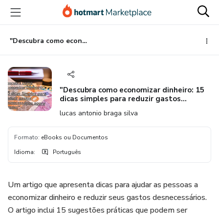
Ir
Ir
Ir
para
para
para
o
o
o
conteúdo
pagamento
rodapé
"Descubra como economizar dinheiro: 15 dicas simples para reduzir gastos desnecessários agora mesmo!"
principal
"Descubra como economizar dinheiro: 15
dicas simples para reduzir gastos
desnecessários agora mesmo!"
lucas antonio braga silva
Formato
:
eBooks ou Documentos
Idioma
:
Português
Um artigo que apresenta dicas para ajudar as pessoas a
economizar dinheiro e reduzir seus gastos desnecessários.
O artigo inclui 15 sugestões práticas que podem ser