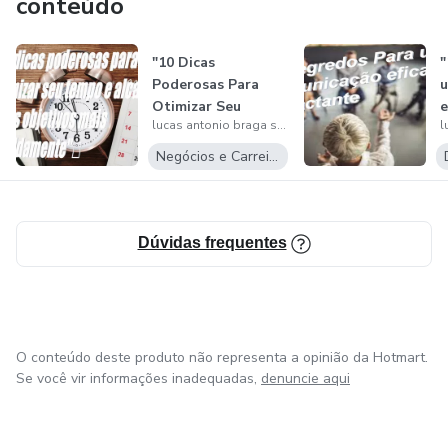
conteúdo
consistente e direcionar essas economias para atingir seus
objetivos financeiros, como pagar dívidas, fazer
"10 Dicas
"
investimentos ou realizar sonhos de longo prazo.
Poderosas Para
Otimizar Seu
e
lucas antonio braga silva
Tempo e Alcançar
I
Seus...
Negócios e Carreira
Dúvidas frequentes
O conteúdo deste produto não representa a opinião da Hotmart.
Se você vir informações inadequadas,
denuncie aqui