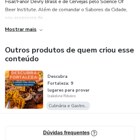
Fisar/Fanor Devry Brasil e de Cervejas pelo Science Of
Beer Institute. Além de comandar o Sabores da Cidade,
sou assessora de ...
Mostrar mais
Outros produtos de quem criou esse
conteúdo
Descubra
Fortaleza: 9
lugares para provar
Izakeline Ribeiro
comidas regionais
Culinária e Gastronomia
Dúvidas frequentes