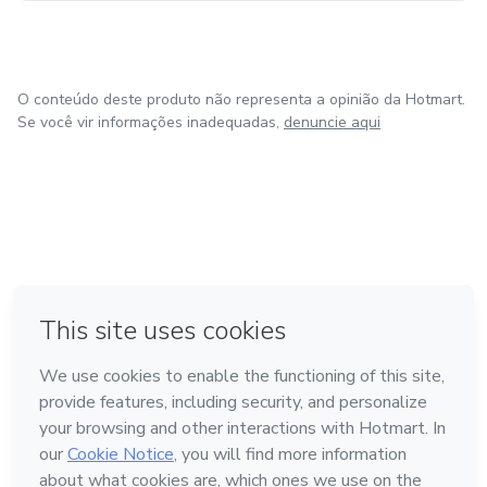
O conteúdo deste produto não representa a opinião da Hotmart.
Se você vir informações inadequadas,
denuncie aqui
em Amsterdam
em Madrid
em Bogotá
Feito com
❤
em Belo Horizonte
na Cidade do México
Conheça a Hotmart