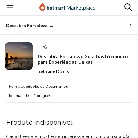
Ir
Ir
Ir
para
para
para
o
o
o
conteúdo
pagamento
rodapé
Descubra Fortaleza: Guia Gastronômico para Experiências Únicas
principal
Descubra Fortaleza: Guia Gastronômico
para Experiências Únicas
Izakeline Ribeiro
Formato
:
eBooks ou Documentos
Idioma
:
Português
Produto indisponível
Cadastre-se e mostre seu interesse em comprar para o(a)