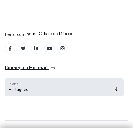
em Bogotá
em Amsterdam
em Madrid
na Cidade do México
Feito com
❤
em Belo Horizonte
Conheça a Hotmart
Idioma
Português