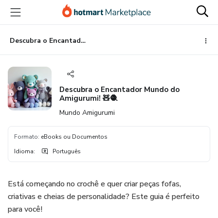
Ir
Ir
Ir
para
para
para
o
o
o
conteúdo
pagamento
rodapé
Descubra o Encantador Mundo do Amigurumi! 🧸🧶
principal
Descubra o Encantador Mundo do
Amigurumi! 🧸🧶
Mundo Amigurumi
Formato
:
eBooks ou Documentos
Idioma
:
Português
Está começando no crochê e quer criar peças fofas,
criativas e cheias de personalidade? Este guia é perfeito
para você!