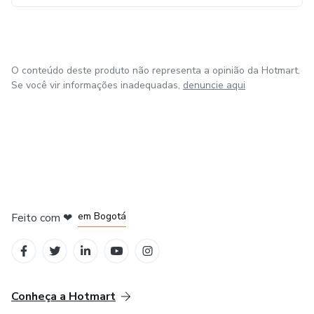
O conteúdo deste produto não representa a opinião da Hotmart.
Se você vir informações inadequadas,
denuncie aqui
em Amsterdam
em Madrid
em Bogotá
Feito com
❤
em Belo Horizonte
na Cidade do México
Conheça a Hotmart