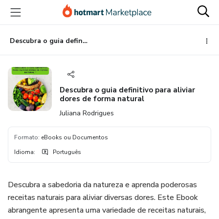
Ir
Ir
Ir
para
para
para
o
o
o
conteúdo
pagamento
rodapé
Descubra o guia definitivo para aliviar dores de forma natural
principal
Descubra o guia definitivo para aliviar
dores de forma natural
Juliana Rodrigues
Formato
:
eBooks ou Documentos
Idioma
:
Português
Descubra a sabedoria da natureza e aprenda poderosas
receitas naturais para aliviar diversas dores. Este Ebook
abrangente apresenta uma variedade de receitas naturais,