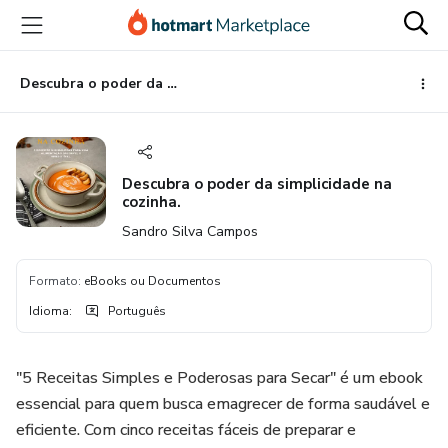
Ir
Ir
Ir
para
para
para
o
o
o
conteúdo
pagamento
rodapé
Descubra o poder da simplicidade na cozinha.
principal
Descubra o poder da simplicidade na
cozinha.
Sandro Silva Campos
Formato
:
eBooks ou Documentos
Idioma
:
Português
"5 Receitas Simples e Poderosas para Secar" é um ebook
essencial para quem busca emagrecer de forma saudável e
eficiente. Com cinco receitas fáceis de preparar e