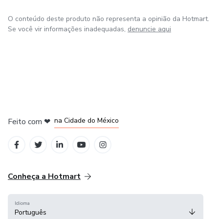
O conteúdo deste produto não representa a opinião da Hotmart.
Se você vir informações inadequadas,
denuncie aqui
em Bogotá
em Amsterdam
em Madrid
na Cidade do México
Feito com
❤
em Belo Horizonte
Conheça a Hotmart
Idioma
Português