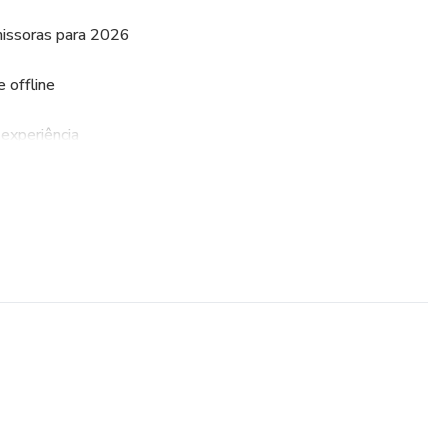
missoras para 2026
e offline
xperiência
ansformar tempo livre em dinheiro
ar e aumentar seus ganhos
aumentar sua renda ou criar uma nova fonte de faturamento,
s claros e aplicáveis para começar imediatamente.