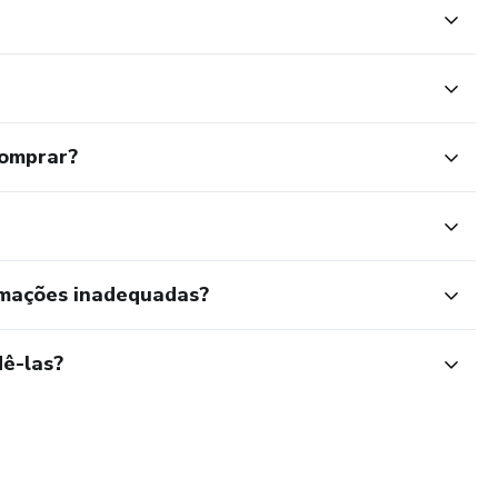
comprar?
rmações inadequadas?
ê-las?