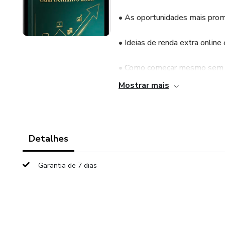
• As oportunidades mais pro
• Ideias de renda extra online 
• Como começar mesmo sem e
Mostrar mais
• Estratégias simples para tr
• Dicas para organizar, planej
Detalhes
Se você quer sair do aperto, 
este guia vai mostrar caminho
Garantia de 7 dias