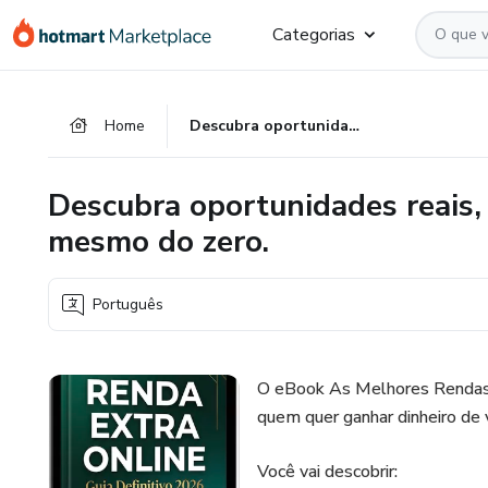
Ir
Ir
Ir
Categorias
para
para
para
o
o
o
conteúdo
pagamento
rodapé
Home
Descubra oportunidades reais, atuais e lucrativas para começar mesmo do zero.
principal
Descubra oportunidades reais, 
mesmo do zero.
Português
O eBook As Melhores Rendas P
quem quer ganhar dinheiro de 
Você vai descobrir: