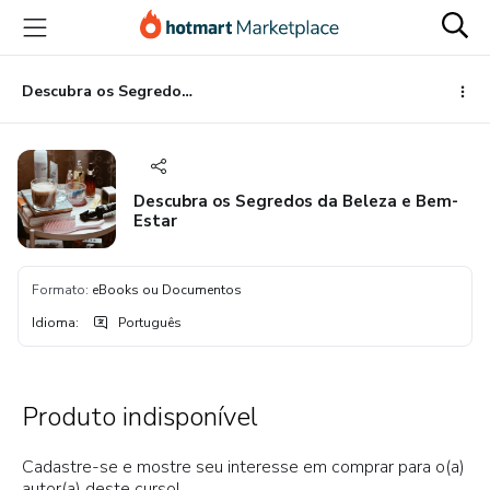
Ir
Ir
Ir
para
para
para
o
o
o
conteúdo
pagamento
rodapé
Descubra os Segredos da Beleza e Bem-Estar
principal
Descubra os Segredos da Beleza e Bem-
Estar
Formato
:
eBooks ou Documentos
Idioma
:
Português
Produto indisponível
Cadastre-se e mostre seu interesse em comprar para o(a)
autor(a) deste curso!