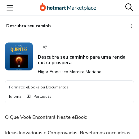
Ir
Ir
Ir
para
para
para
o
o
o
conteúdo
pagamento
rodapé
Descubra seu caminho para uma renda extra prospera
principal
Descubra seu caminho para uma renda
extra prospera
Higor Francisco Moreira Mariano
Formato
:
eBooks ou Documentos
Idioma
:
Português
O Que Você Encontrará Neste eBook:
Ideias Inovadoras e Comprovadas: Revelamos cinco ideias