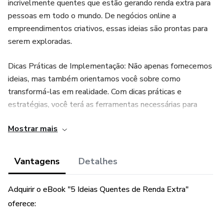
incrivelmente quentes que estão gerando renda extra para
pessoas em todo o mundo. De negócios online a
empreendimentos criativos, essas ideias são prontas para
serem exploradas.
Dicas Práticas de Implementação: Não apenas fornecemos
ideias, mas também orientamos você sobre como
transformá-las em realidade. Com dicas práticas e
estratégias, você terá as ferramentas necessárias para
começar imediatamente.
Mostrar mais
Motivação e Inspiração: Nosso eBook é uma fonte de
motivação contínua para você. Explore histórias de sucesso
Vantagens
Detalhes
inspiradoras de pessoas que transformaram essas ideias
em uma renda extra substancial.
Adquirir o eBook "5 Ideias Quentes de Renda Extra"
oferece:
Passos Concretos para o Sucesso: Não deixamos você no
escuro. Oferecemos um guia passo a passo simples para