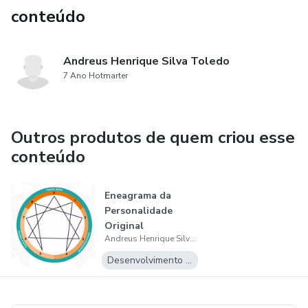
conteúdo
compreender o funcionamento dos outros tipos.
• Redução de julgamentos e aumento da e
Andreus Henrique Silva Toledo
7 Ano Hotmarter
Outros produtos de quem criou esse
conteúdo
Eneagrama da
Personalidade
Original
Andreus Henrique Silva Toledo
Desenvolvimento Pessoal