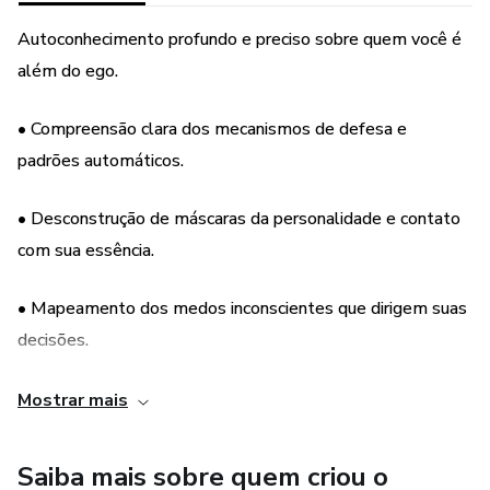
Autoconhecimento profundo e preciso sobre quem você é
além do ego.
• Compreensão clara dos mecanismos de defesa e
padrões automáticos.
• Desconstrução de máscaras da personalidade e contato
com sua essência.
• Mapeamento dos medos inconscientes que dirigem suas
decisões.
• Desenvolvimento da inteligência emocional com base
Mostrar mais
nos instintos e emoções centrais.
Saiba mais sobre quem criou o
• Melhoria significativa nos relacionamentos, por