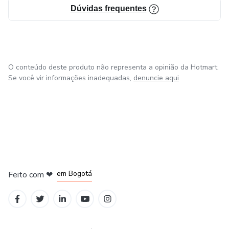
Dúvidas frequentes
O conteúdo deste produto não representa a opinião da Hotmart.
Se você vir informações inadequadas,
denuncie aqui
em Amsterdam
em Madrid
em Bogotá
Feito com
❤
em Belo Horizonte
na Cidade do México