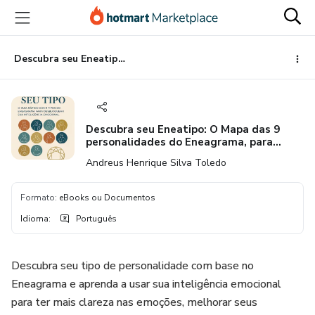
Ir
Ir
Ir
para
para
para
o
o
o
conteúdo
pagamento
rodapé
Descubra seu Eneatipo: O Mapa das 9 personalidades do Eneagrama, para desbloquear sua inteligencia emocional
principal
Descubra seu Eneatipo: O Mapa das 9
personalidades do Eneagrama, para
desbloquear sua inteligencia emocional
Andreus Henrique Silva Toledo
Formato
:
eBooks ou Documentos
Idioma
:
Português
Descubra seu tipo de personalidade com base no
Eneagrama e aprenda a usar sua inteligência emocional
para ter mais clareza nas emoções, melhorar seus