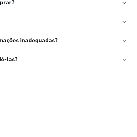
mprar?
rmações inadequadas?
ê-las?