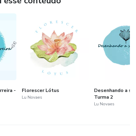
u esse conteúdo
reira -
Florescer Lótus
Desenhando a sua 
Turma 2
Lu Novaes
Lu Novaes