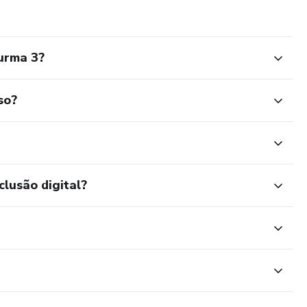
urma 3?
so?
clusão digital?