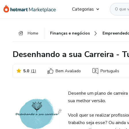
Ir
Ir
Ir
Categorias
para
para
para
o
o
o
conteúdo
pagamento
rodapé
Home
Finanças e negócios
Empreendedo
principal
Desenhando a sua Carreira - T
5.0
(
1
)
Bem Avaliado
Português
Desenhe um plano de carreira 
sua melhor versão.
Você quer se realizar profis
trabalho seja esse? Ou ainda 