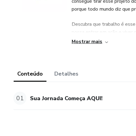
consegue tirar esse projeto d
porque todo mundo diz que pre
Descubra que trabalho é esse 
possa entrar em ação e viver o
Mostrar mais
Desenhando a sua Carreira é u
sentir mais segura e confiant
que você valoriza na vida e ao 
Conteúdo
Detalhes
Você terá acesso à ferramentas
produtividade e métodos para c
01
Sua Jornada Começa AQUI!