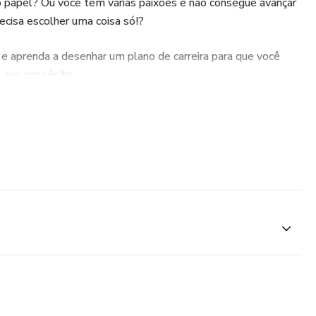
o papel? Ou você tem várias paixões e não consegue avançar
cisa escolher uma coisa só!?
e aprenda a desenhar um plano de carreira para que você
 seu propósito.
ma mentoria em grupo, para você organizar as suas ideias, se
e e para que tenha um plano mais alinhado a quem você é, ao
estilo de vida que quer levar.
 de evolução pessoal, life design, criatividade,
riar uma carreira mais autêntica e com significado.