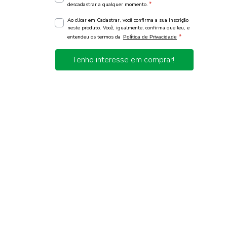
*
descadastrar a qualquer momento.
Ao clicar em Cadastrar, você confirma a sua inscrição
neste produto. Você, igualmente, confirma que leu, e
*
entendeu os termos da
Política de Privacidade
Tenho interesse em comprar!