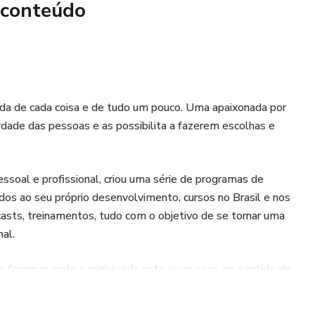
 conteúdo
tada de cada coisa e de tudo um pouco. Uma apaixonada por
dade das pessoas e as possibilita a fazerem escolhas e
soal e profissional, criou uma série de programas de
os ao seu próprio desenvolvimento, cursos no Brasil e nos
dcasts, treinamentos, tudo com o objetivo de se tornar uma
al.
 foram quando a minha vida estava um caos, no sentido de
tindo desconectada. Perdida em relação ao que eu queria para