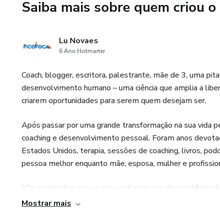
Saiba mais sobre quem criou o
Lu Novaes
6 Ano Hotmarter
Coach, blogger, escritora, palestrante, mãe de 3, uma pi
desenvolvimento humano – uma ciência que amplia a liber
criarem oportunidades para serem quem desejam ser.
Após passar por uma grande transformação na sua vida pes
coaching e desenvolvimento pessoal. Foram anos devotad
Estados Unidos, terapia, sessões de coaching, livros, po
pessoa melhor enquanto mãe, esposa, mulher e profission
“Os momentos que eu me senti mais em desequilíbrio não
ter muita coisa para fazer, mas quando eu estava me sen
Mostrar mais
mim. Tipo trem fora do trilho, sabe?!!” – Lú Ficofoca