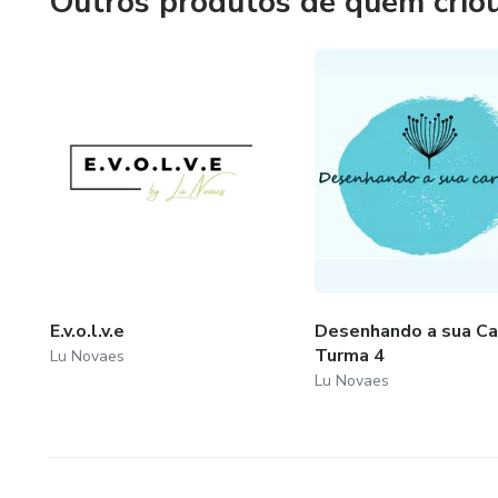
Outros produtos de quem crio
E.v.o.l.v.e
Desenhando a sua Car
Turma 4
Lu Novaes
Lu Novaes