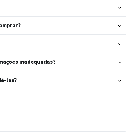
comprar?
rmações inadequadas?
ê-las?