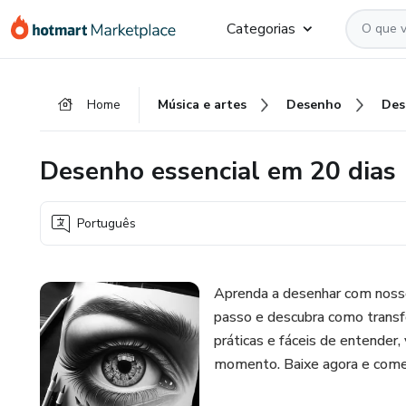
Ir
Ir
Ir
Categorias
para
para
para
o
o
o
conteúdo
pagamento
rodapé
Home
Música e artes
Desenho
principal
Desenho essencial em 20 dias
Português
Aprenda a desenhar com nosso
passo e descubra como transfo
práticas e fáceis de entender
momento. Baixe agora e comece