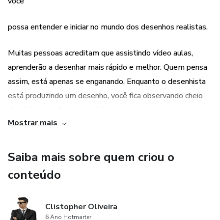
você
ESTUDAR - ENTENDER - PRATICAR - REPETIR -
possa entender e iniciar no mundo dos desenhos realistas.
DESENVOLVER
Muitas pessoas acreditam que assistindo vídeo aulas,
E vale lembrar que ninguém começa praticando um
aprenderão a desenhar mais rápido e melhor. Quem pensa
desenho difícil.
assim, está apenas se enganando. Enquanto o desenhista
está produzindo um desenho, você fica observando cheio
Por isso, desenvolvemos este mini curso que lhe ensinará
de dúvidas e não conseguirá acompanhar.
o suficiente para você começar a entender e produzir
Mostrar mais
desenhos e imagens realistas.
Vídeos, TV e Fotografias, são coisas da atualidade.
Saiba mais sobre quem criou o
O que deve ser entendido é que os desenhistas existem a
conteúdo
milhares de anos e, pode ter certeza, eles aprenderam a
desenhar de outra forma.
Clistopher Oliveira
Mas como eles aprenderam?
6 Ano Hotmarter