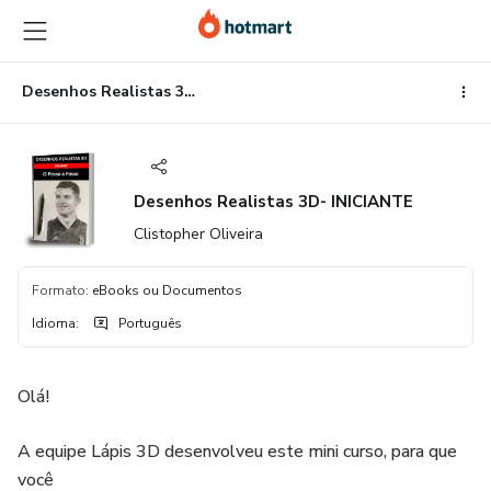
Ir
Ir
Ir
para
para
para
o
o
o
conteúdo
pagamento
rodapé
Desenhos Realistas 3D- INICIANTE
principal
Desenhos Realistas 3D- INICIANTE
Clistopher Oliveira
Formato
:
eBooks ou Documentos
Idioma
:
Português
Olá!
A equipe Lápis 3D desenvolveu este mini curso, para que
você