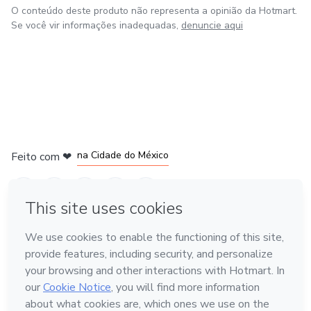
O conteúdo deste produto não representa a opinião da Hotmart.
Se você vir informações inadequadas,
denuncie aqui
em Bogotá
em Amsterdam
em Madrid
na Cidade do México
Feito com
❤
em Belo Horizonte
Conheça a Hotmart
Idioma
Português