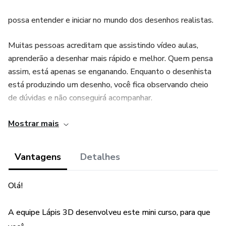
possa entender e iniciar no mundo dos desenhos realistas.
Muitas pessoas acreditam que assistindo vídeo aulas,
aprenderão a desenhar mais rápido e melhor. Quem pensa
assim, está apenas se enganando. Enquanto o desenhista
está produzindo um desenho, você fica observando cheio
de dúvidas e não conseguirá acompanhar.
Vídeos, TV e Fotografias, são coisas da atualidade.
Mostrar mais
O que deve ser entendido é que os desenhistas existem a
Vantagens
Detalhes
milhares de anos e, pode ter certeza, eles aprenderam a
desenhar de outra forma.
Olá!
Mas como eles aprenderam?
A equipe Lápis 3D desenvolveu este mini curso, para que
É muito simples...