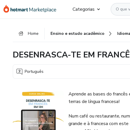
Ir
Ir
Ir
Categorias
para
para
para
o
o
o
conteúdo
pagamento
rodapé
Home
Ensino e estudo acadêmico
Idiom
principal
DESENRASCA-TE EM FRANCÊ
Português
Aprende as bases do francês e
terras de língua francesa!
Num café ou restaurante, num 
grande e à francesa com este 