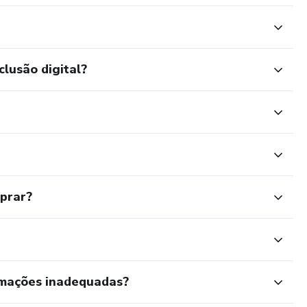
clusão digital?
mprar?
rmações inadequadas?