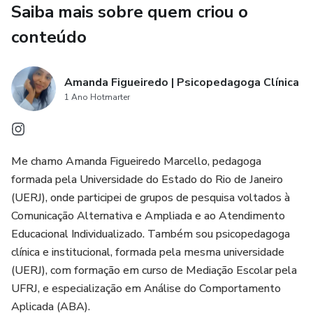
Saiba mais sobre quem criou o
-Professores do AEE e educadores
conteúdo
-Pais que acompanham de perto o desenvolvimento de
seus filhos
Amanda Figueiredo | Psicopedagoga Clínica
1 Ano Hotmarter
-Adolescentes com TDAH, TEA, Altas
Habilidades/Superdotação ou qualquer jovem que precise
de estímulos cognitivos de forma estruturada e lúdica
Me chamo Amanda Figueiredo Marcello, pedagoga
formada pela Universidade do Estado do Rio de Janeiro
📍 O que você encontra neste material:
(UERJ), onde participei de grupos de pesquisa voltados à
Comunicação Alternativa e Ampliada e ao Atendimento
✔️ Atividades com objetivos definidos, tempo estimado e
Educacional Individualizado. Também sou psicopedagoga
orientações claras
clínica e institucional, formada pela mesma universidade
(UERJ), com formação em curso de Mediação Escolar pela
✔️ Estímulos cognitivos prontos para usar no consultório,
UFRJ, e especialização em Análise do Comportamento
na escola ou em casa
Aplicada (ABA).