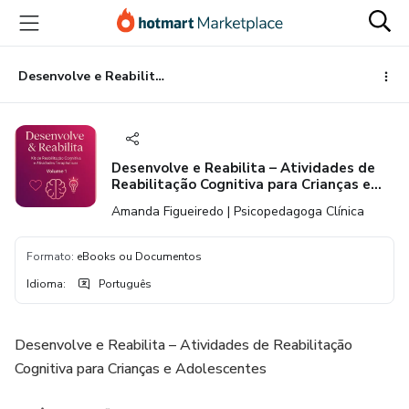
Ir
Ir
Ir
para
para
para
o
o
o
conteúdo
pagamento
rodapé
Desenvolve e Reabilita – Atividades de Reabilitação Cognitiva para Crianças e Adolescentes
principal
Desenvolve e Reabilita – Atividades de
Reabilitação Cognitiva para Crianças e
Adolescentes
Amanda Figueiredo | Psicopedagoga Clínica
Formato
:
eBooks ou Documentos
Idioma
:
Português
Desenvolve e Reabilita – Atividades de Reabilitação
Cognitiva para Crianças e Adolescentes