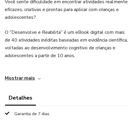
Você sente dificuldade em encontrar atividades realmente
eficazes, criativas e prontas para aplicar com crianças e
adolescentes?
O “Desenvolve e Reabilita” é um eBook digital com mais
de 40 atividades inéditas baseadas em evidência científica,
voltadas ao desenvolvimento cognitivo de crianças e
adolescentes a partir de 10 anos.
As atividades foram elaboradas para estimular funções
Mostrar mais
executivas, atenção, memória, raciocínio lógico, linguagem,
organização do pensamento e autonomia, de forma leve e
estruturada.
Detalhes
💡 Indicado para:
Garantia de 7 dias
-Psicopedagogos, psicólogos em abordagens cognitivas,
fonoaudiólogos e terapeutas ocupacionais