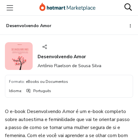
Ir
Ir
Ir
para
para
para
o
o
o
conteúdo
pagamento
rodapé
Desenvolvendo Amor
principal
Desenvolvendo Amor
Antônio Flaelson de Sousa Silva
Formato
:
eBooks ou Documentos
Idioma
:
Português
O e-book Desenvolvendo Amor é um e-book completo
sobre autoestima e feminilidade que vai te orientar passo
a passo de como se tornar uma mulher segura de si e
femenina. Com ele você vai aprender a se olhar com bom