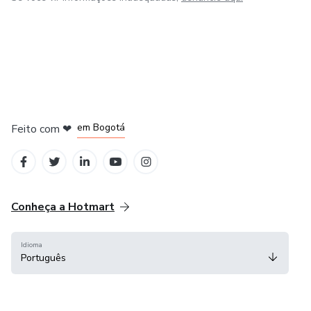
em Amsterdam
em Madrid
em Bogotá
Feito com
❤
em Belo Horizonte
na Cidade do México
Conheça a Hotmart
Idioma
Português