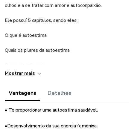
olhos e a se tratar com amor e autoconpaixão.
Ele possuí 5 capítulos, sendo eles:
O que é autoestima
Quais os pilares da autoestima
O que ela influencia
Mostrar mais
Como se reconectar com sua energia femenina
Vantagens
Detalhes
Guia prático para conquistar uma boa autoestima e a se
reconectar com sua energia femenina
• Te proporcionar uma autoestima saudável.
Além de possuir 3 aulas gravadas (bônus)
•Desenvolvimento da sua energia femenina.
Leveza