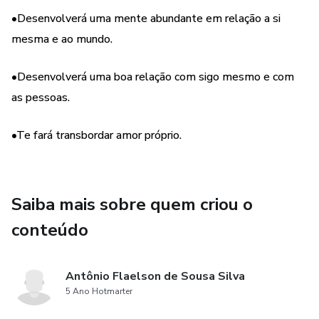
•Desenvolverá uma mente abundante em relação a si
Autoaceitação e perdão
mesma e ao mundo.
Procrastinação
•Desenvolverá uma boa relação com sigo mesmo e com
as pessoas.
Então não perca a chance de tornar-se sua melhor versão
🌹
•Te fará transbordar amor próprio.
Saiba mais sobre quem criou o
conteúdo
Antônio Flaelson de Sousa Silva
5 Ano Hotmarter