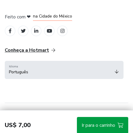
em Bogotá
em Amsterdam
em Madrid
na Cidade do México
Feito com
❤
em Belo Horizonte
Conheça a Hotmart
Idioma
Português
Central de ajuda
Termos
Privacidade
Cookies
US$ 7,00
Ir para o carrinho
Hotmart — 2011-2026 © Todos os direitos reservados.