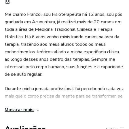
Me chamo Franzoi, sou Fisioterapeuta há 12 anos, sou pós
graduada em Acupuntura, já realizei mais de 20 cursos em
toda a área de Medicina Tradicional Chinesa e Terapia
Holística. Há 6 anos venho ministrando cursos na área da
terapia, trazendo aos meus alunos todos os meus
conhecimentos teóricos aliado a minha experiência clínica
ao longo desses anos dentro das terapias. Sempre me
interessei pelo corpo humano, suas funções e a capacidade
de se auto regular.
Durante minha jornada profissional fui percebendo cada vez
mais que o corpo precisa da mente para se transformar, se
curar e também se prevenir.
Mostrar mais
Fui entendendo cada vez mais a importância de
sentimentos, emoções e pensamentos como reflexo da