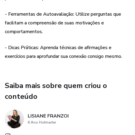
Não importa se você está apenas começando ou se já tem
alguma experiência, este eBook é uma fonte valiosa de
- Ferramentas de Autoavaliação: Utilize perguntas que
insights e práticas que o guiarão em direção a uma vida
facilitam a compreensão de suas motivações e
mais autêntica e significativa.
comportamentos.
Inicie sua jornada de autoconhecimento hoje mesmo!
- Dicas Práticas: Aprenda técnicas de afirmações e
Transforme sua relação consigo mesmo e descubra o
exercícios para aprofundar sua conexão consigo mesmo.
potencial ilimitado que existe dentro de você. Adquira já o
seu exemplar e dê o primeiro passo rumo a uma nova
versão de si!
Saiba mais sobre quem criou o
conteúdo
LISIANE FRANZOI
6 Ano Hotmarter