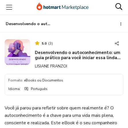
Ir
Ir
Ir
para
para
para
o
o
o
conteúdo
pagamento
rodapé
Desenvolvendo o autoconhecimento: um guia prático para você iniciar essa linda jornada
principal
5.0
(
3
)
Desenvolvendo o autoconhecimento: um
guia prático para você iniciar essa linda
jornada
LISIANE FRANZOI
Formato
:
eBooks ou Documentos
Idioma
:
Português
Você já parou para refletir sobre quem realmente é? O
autoconhecimento é a chave para uma vida mais plena,
consciente e realizada. Este eBook é o seu companheiro