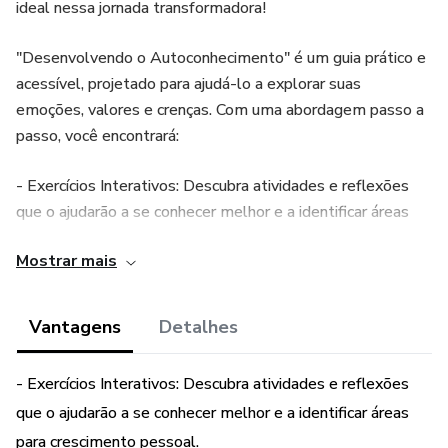
ideal nessa jornada transformadora!
"Desenvolvendo o Autoconhecimento" é um guia prático e
acessível, projetado para ajudá-lo a explorar suas
emoções, valores e crenças. Com uma abordagem passo a
passo, você encontrará:
- Exercícios Interativos: Descubra atividades e reflexões
que o ajudarão a se conhecer melhor e a identificar áreas
para crescimento pessoal.
Mostrar mais
- Ferramentas de Autoavaliação: Utilize perguntas que
facilitam a compreensão de suas motivações e
Vantagens
Detalhes
comportamentos.
- Exercícios Interativos: Descubra atividades e reflexões
- Dicas Práticas: Aprenda técnicas de afirmações e
que o ajudarão a se conhecer melhor e a identificar áreas
exercícios para aprofundar sua conexão consigo mesmo.
para crescimento pessoal.