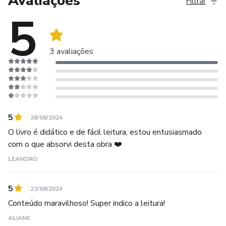
Avaliações
Filtrar
nossa saúde.
5
Minha missão é transformar vidas através das terapias
naturais, estimular o auto conhecimento, trazer equilíbrio
3 avaliações
emocional, saúde mental e resgatar a alegria de viver.
5
26/08/2024
O livro é didático e de fácil leitura, estou entusiasmado
com o que absorvi desta obra ❤️
LEANDRO
5
23/08/2024
Conteúdo maravilhoso! Super indico a leitura!
ALIANE