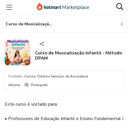
Ir
Ir
Ir
para
para
para
o
o
o
conteúdo
pagamento
rodapé
Curso de Musicalização Infantil - Método DPAM
principal
Curso de Musicalização Infantil - Método
DPAM
Formato
:
Cursos Online e Serviços de Assinatura
Idioma
:
Português
Este curso é voltado para:
• Professores de Educação Infantil e Ensino Fundamental I