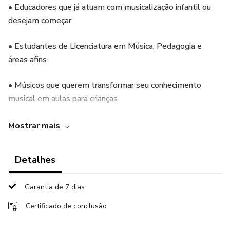
• Educadores que já atuam com musicalização infantil ou
desejam começar
• Estudantes de Licenciatura em Música, Pedagogia e
áreas afins
• Músicos que querem transformar seu conhecimento
musical em aulas para crianças
• Profissionais que trabalham com crianças e desejam
Mostrar mais
incluir a música de forma intencional no seu trabalho
Detalhes
Não é necessário ser músico profissional, mas é
importante ter interesse em usar a música com crianças.
Garantia de 7 dias
⸻
Certificado de conclusão
🎯 Objetivo do curso