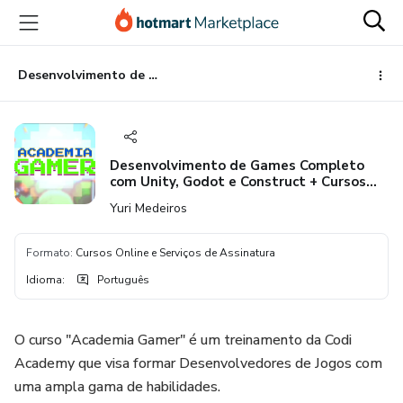
Ir
Ir
Ir
para
para
para
o
o
o
conteúdo
pagamento
rodapé
Desenvolvimento de Games Completo com Unity, Godot e Construct + Cursos Extras
principal
Desenvolvimento de Games Completo
com Unity, Godot e Construct + Cursos
Extras
Yuri Medeiros
Formato
:
Cursos Online e Serviços de Assinatura
Idioma
:
Português
O curso "Academia Gamer" é um treinamento da Codi
Academy que visa formar Desenvolvedores de Jogos com
uma ampla gama de habilidades.