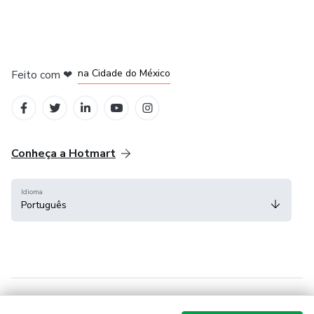
em Bogotá
em Amsterdam
em Madrid
na Cidade do México
Feito com
❤
em Belo Horizonte
Conheça a Hotmart
Idioma
Português