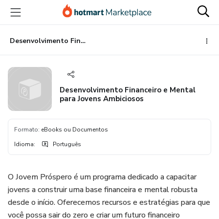
Ir
Ir
Ir
para
para
para
o
o
o
conteúdo
pagamento
rodapé
Desenvolvimento Financeiro e Mental para Jovens Ambiciosos
principal
Desenvolvimento Financeiro e Mental
para Jovens Ambiciosos
Formato
:
eBooks ou Documentos
Idioma
:
Português
O Jovem Próspero é um programa dedicado a capacitar
jovens a construir uma base financeira e mental robusta
desde o início. Oferecemos recursos e estratégias para que
você possa sair do zero e criar um futuro financeiro