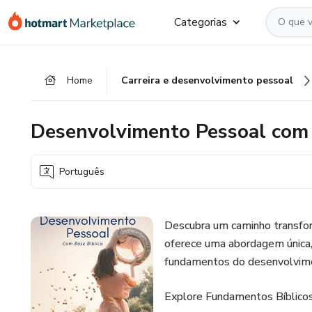
Ir
Ir
Ir
Categorias
para
para
para
o
o
o
conteúdo
pagamento
rodapé
Home
Carreira e desenvolvimento pessoal
principal
Desenvolvimento Pessoal com 
Português
Descubra um caminho transfor
oferece uma abordagem única, 
fundamentos do desenvolvime
Explore Fundamentos Bíblicos