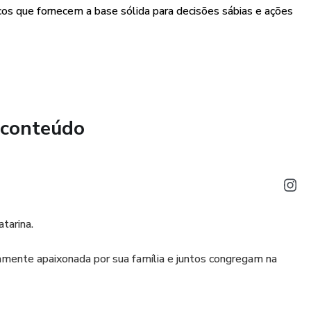
ificativos:
cos que fornecem a base sólida para decisões sábias e ações
incípios para fortalecer laços familiares e contribuir para uma
e como esses ensinamentos podem aprimorar
do conexões mais profundas e significativas em sua vida.
esenvolvimento Pessoal:
 conteúdo
 a meditação em sua rotina diária, fortalecendo sua conexão
ito divino para sua vida e como viver em alinhamento com
ificado genuíno e direção.
uia; é uma jornada inspiradora que funde a sabedoria
tarina.
rincípios modernos de desenvolvimento pessoal. Transforme
entos significativos e descubra um propósito mais profundo.
amente apaixonada por sua família e juntos congregam na
ta jornada de crescimento pessoal com a orientação