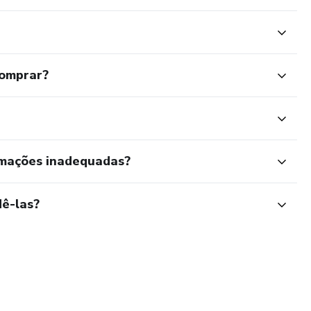
comprar?
rmações inadequadas?
ê-las?