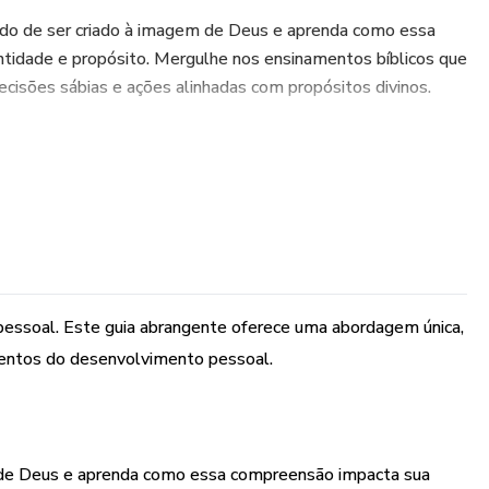
ndo de ser criado à imagem de Deus e aprenda como essa
tidade e propósito. Mergulhe nos ensinamentos bíblicos que
ecisões sábias e ações alinhadas com propósitos divinos.
ndamentais da fé, amor, compaixão, perseverança e
ada para se tornar a melhor versão de si mesmo. Explore
ras que ilustram como essas virtudes moldaram vidas ao longo
essoal. Este guia abrangente oferece uma abordagem única,
entos Cristãos:
amentos do desenvolvimento pessoal.
e com fé inabalável, e descubra o poder transformador do
 uma abordagem prática para superar desafios, fornecendo
ntados na sabedoria cristã.
m de Deus e aprenda como essa compreensão impacta sua