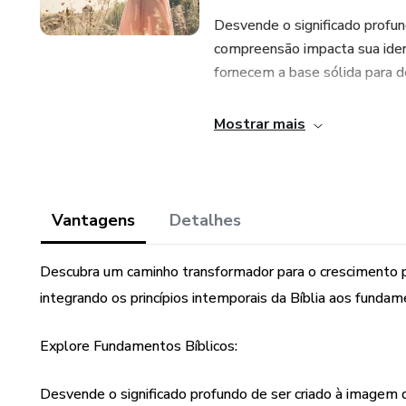
Desvende o significado profu
compreensão impacta sua iden
fornecem a base sólida para d
Cultive Virtudes Bíblicas:
Mostrar mais
Aprofunde-se nas virtudes fu
resiliência, guiando-o na jorn
narrativas bíblicas inspirado
Vantagens
Detalhes
dos séculos.
Descubra um caminho transformador para o crescimento p
Supere Desafios com Ensinam
integrando os princípios intemporais da Bíblia aos fund
Enfrente o medo e a ansiedad
Explore Fundamentos Bíblicos:
perdão. Este capítulo oferece
conforto e orientação fundame
Desvende o significado profundo de ser criado à image