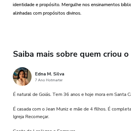
Construa Relacionamentos Sign
identidade e propósito. Mergulhe nos ensinamentos bíbli
alinhadas com propósitos divinos.
A Bíblia é uma fonte rica de pr
comunidade amorosa. Explor
relacionamentos, proporcionan
Equilibre Espiritualidade e D
Saiba mais sobre quem criou o
Aprenda a integrar a oração e
espiritual. Descubra o propós
Edna M. Silva
esse chamado pode trazer sign
7 Ano Hotmarter
Este ebook é mais do que um g
É natural de Goiás. Tem 36 anos e hoje mora em Santa Ca
atemporal da Bíblia com os p
sua vida, construa relacionam
É casada com o Jean Muniz e mãe de 4 filhos. É complet
Adquira agora e embarque nes
Igreja Recomeçar.
poderosa da Palavra de Deus.