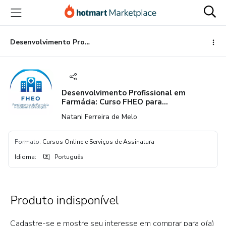
Ir
Ir
Ir
para
para
para
o
o
o
conteúdo
pagamento
rodapé
Desenvolvimento Profissional em Farmácia: Curso FHEO para Farmacêuticos
principal
Desenvolvimento Profissional em
Farmácia: Curso FHEO para
Farmacêuticos
Natani Ferreira de Melo
Formato
:
Cursos Online e Serviços de Assinatura
Idioma
:
Português
Produto indisponível
Cadastre-se e mostre seu interesse em comprar para o(a)