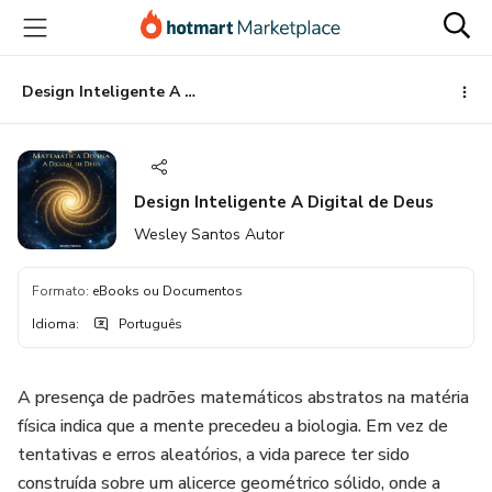
Ir
Ir
Ir
para
para
para
o
o
o
conteúdo
pagamento
rodapé
Design Inteligente A Digital de Deus
principal
Design Inteligente A Digital de Deus
Wesley Santos Autor
Formato
:
eBooks ou Documentos
Idioma
:
Português
A presença de padrões matemáticos abstratos na matéria
física indica que a mente precedeu a biologia. Em vez de
tentativas e erros aleatórios, a vida parece ter sido
construída sobre um alicerce geométrico sólido, onde a