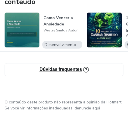
conteúdo
Como Vencer a
1
Ansiedade
G
I
Wesley Santos Autor
W
Desenvolvimento Pessoal
Dúvidas frequentes
O conteúdo deste produto não representa a opinião da Hotmart.
Se você vir informações inadequadas,
denuncie aqui