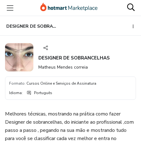
Ir
Ir
Ir
para
para
para
o
o
o
conteúdo
pagamento
rodapé
DESIGNER DE SOBRANCELHAS
principal
DESIGNER DE SOBRANCELHAS
Matheus Mendes correia
Formato
:
Cursos Online e Serviços de Assinatura
Idioma
:
Português
Melhores técnicas, mostrando na prática como fazer
Designer de sobrancelhas, do iniciante ao profissional ,com
passo a passo , pegando na sua mão e mostrando tudo
para você se classificar cada vez melhor e entra no