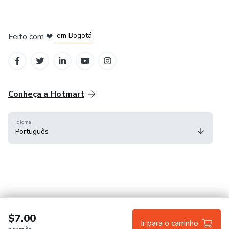
em Amsterdam
em Madrid
em Bogotá
Feito com
❤
em Belo Horizonte
na Cidade do México
Conheça a Hotmart
Idioma
Português
Central de ajuda
Termos
Privacidade
Cookies
$7.00
Ir para o carrinho