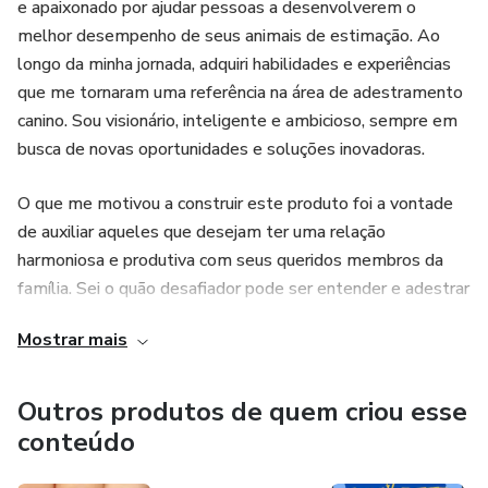
e apaixonado por ajudar pessoas a desenvolverem o
melhor desempenho de seus animais de estimação. Ao
longo da minha jornada, adquiri habilidades e experiências
que me tornaram uma referência na área de adestramento
canino. Sou visionário, inteligente e ambicioso, sempre em
busca de novas oportunidades e soluções inovadoras.
O que me motivou a construir este produto foi a vontade
de auxiliar aqueles que desejam ter uma relação
harmoniosa e produtiva com seus queridos membros da
família. Sei o quão desafiador pode ser entender e adestrar
um animal, e por isso criei um produto que compartilha
Mostrar mais
todo o conhecimento e experiência que acumulei ao longo
dos anos.
Outros produtos de quem criou esse
Acredito que o sucesso no adestramento não vem sem
conteúdo
dedicação e investimento. Encorajo todos a se
aprofundarem no conhecimento e a terem coragem de