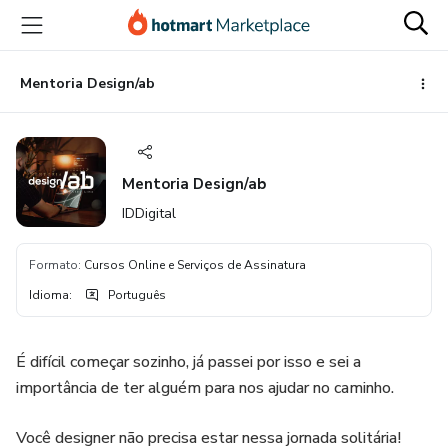
Ir
Ir
Ir
para
para
para
o
o
o
conteúdo
pagamento
rodapé
Mentoria Design/ab
principal
Mentoria Design/ab
IDDigital
Formato
:
Cursos Online e Serviços de Assinatura
Idioma
:
Português
É difícil começar sozinho, já passei por isso e sei a
importância de ter alguém para nos ajudar no caminho.
Você designer não precisa estar nessa jornada solitária!