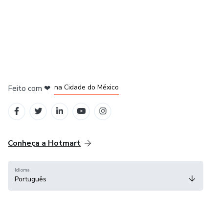
em Bogotá
em Amsterdam
em Madrid
na Cidade do México
Feito com
❤
em Belo Horizonte
Conheça a Hotmart
Idioma
Português