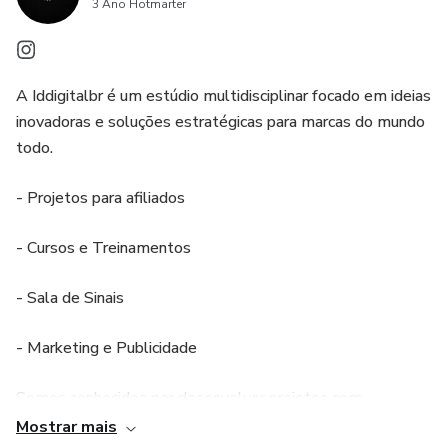
3 Ano Hotmarter
A Iddigitalbr é um estúdio multidisciplinar focado em ideias
inovadoras e soluções estratégicas para marcas do mundo
todo.
- Projetos para afiliados
- Cursos e Treinamentos
- Sala de Sinais
- Marketing e Publicidade
Somos conhecidos por desenvolver projetos com
resultados de alta performance. Nosso QG foi fundado em
Mostrar mais