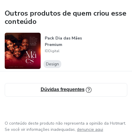
2015, em Mato Grosso. Desde então, nosso foco é
desenvolver projetos originais e exclusivos, sempre de
Outros produtos de quem criou esse
acordo com o perfil e os objetivos de cada cliente. Somos
conteúdo
um time jovem que tem como premissa ajudar as marcas a
construírem o seu legado, sempre com excelência,
Pack Dia das Mães
criatividade e estratégia.
Premium
IDDigital
Design
Dúvidas frequentes
O conteúdo deste produto não representa a opinião da Hotmart.
Se você vir informações inadequadas,
denuncie aqui