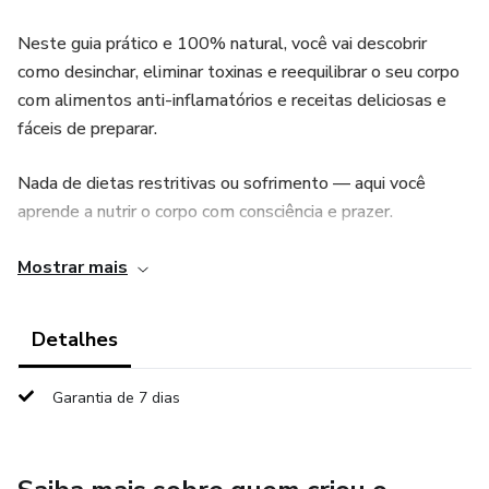
Neste guia prático e 100% natural, você vai descobrir
como desinchar, eliminar toxinas e reequilibrar o seu corpo
com alimentos anti-inflamatórios e receitas deliciosas e
fáceis de preparar.
Nada de dietas restritivas ou sofrimento — aqui você
aprende a nutrir o corpo com consciência e prazer.
✅ Cardápios simples e equilibrados
Mostrar mais
✅ Receitas anti-inflamatórias que aceleram o
Detalhes
metabolismo
Garantia de 7 dias
✅ Dicas para aliviar retenção de líquidos e inchaço
abdominal
✅ Planner exclusivo para acompanhar peso, medidas e