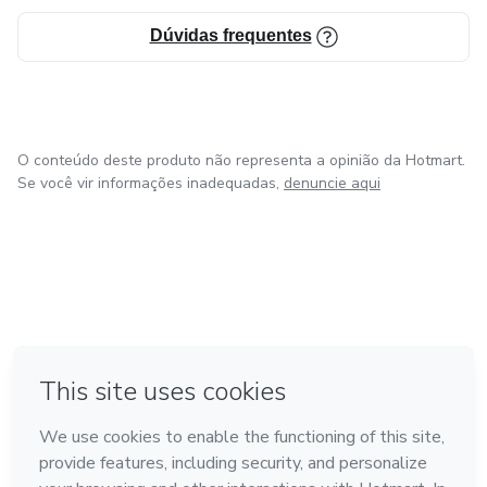
Dúvidas frequentes
O conteúdo deste produto não representa a opinião da Hotmart.
Se você vir informações inadequadas,
denuncie aqui
em Bogotá
em Amsterdam
em Madrid
na Cidade do México
Feito com
❤
em Belo Horizonte