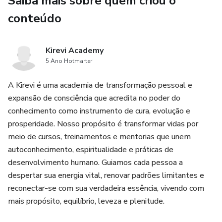
Saiba mais sobre quem criou o
ciclo menstrual
conteúdo
Ideal para mulheres que desejam emagrecer com leveza,
cuidar da saúde hormonal e recuperar a autoestima de
Kirevi Academy
forma natural, sem remédios ou efeitos rebote.
5 Ano Hotmarter
A Kirevi é uma academia de transformação pessoal e
Comece hoje sua jornada de autocuidado e sinta a diferença
expansão de consciência que acredita no poder do
já nos primeiros dias! 🌸
conhecimento como instrumento de cura, evolução e
prosperidade. Nosso propósito é transformar vidas por
meio de cursos, treinamentos e mentorias que unem
autoconhecimento, espiritualidade e práticas de
desenvolvimento humano. Guiamos cada pessoa a
despertar sua energia vital, renovar padrões limitantes e
reconectar-se com sua verdadeira essência, vivendo com
mais propósito, equilíbrio, leveza e plenitude.