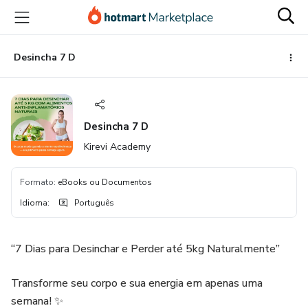
Ir
Ir
Ir
para
para
para
o
o
o
conteúdo
pagamento
rodapé
Desincha 7 D
principal
Desincha 7 D
Kirevi Academy
Formato
:
eBooks ou Documentos
Idioma
:
Português
“7 Dias para Desinchar e Perder até 5kg Naturalmente”
Transforme seu corpo e sua energia em apenas uma
semana! ✨