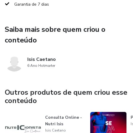
Garantia de 7 dias
Saiba mais sobre quem criou o
conteúdo
Isis Caetano
6 Ano Hotmarter
Outros produtos de quem criou esse
conteúdo
Consulta Online -
P
Nutri Isis
I
Isis Caetano