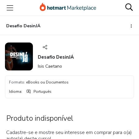
Ir
Ir
Ir
para
para
para
o
o
o
conteúdo
pagamento
rodapé
Desafio DesinJÁ
principal
Desafio DesinJÁ
Isis Caetano
Formato
:
eBooks ou Documentos
Idioma
:
Português
Produto indisponível
Cadastre-se e mostre seu interesse em comprar para o(a)
autor(a) deste curso!