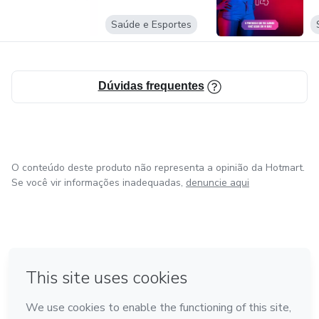
Saúde e Esportes
Dúvidas frequentes
O conteúdo deste produto não representa a opinião da Hotmart.
Se você vir informações inadequadas,
denuncie aqui
em Bogotá
em Amsterdam
em Madrid
na Cidade do México
Feito com
❤