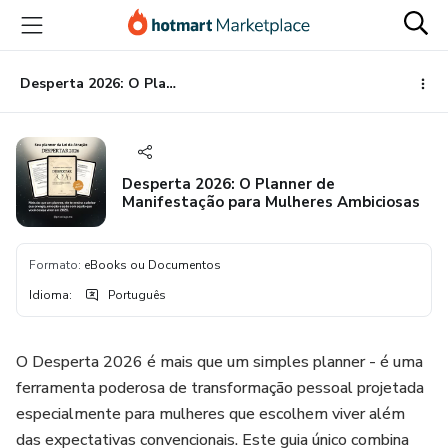
Ir
Ir
Ir
para
para
para
o
o
o
conteúdo
pagamento
rodapé
Desperta 2026: O Planner de Manifestação para Mulheres Ambiciosas
principal
Desperta 2026: O Planner de
Manifestação para Mulheres Ambiciosas
Formato
:
eBooks ou Documentos
Idioma
:
Português
O Desperta 2026 é mais que um simples planner - é uma
ferramenta poderosa de transformação pessoal projetada
especialmente para mulheres que escolhem viver além
das expectativas convencionais. Este guia único combina