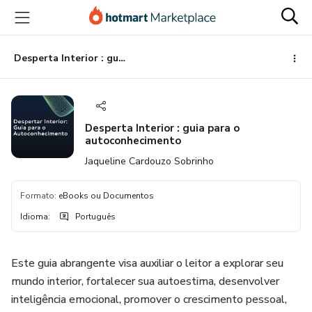
Ir
Ir
Ir
para
para
para
o
o
o
conteúdo
pagamento
rodapé
Desperta Interior : guia para o autoconhecimento
principal
Desperta Interior : guia para o
autoconhecimento
Jaqueline Cardouzo Sobrinho
Formato
:
eBooks ou Documentos
Idioma
:
Português
Este guia abrangente visa auxiliar o leitor a explorar seu
mundo interior, fortalecer sua autoestima, desenvolver
inteligência emocional, promover o crescimento pessoal,