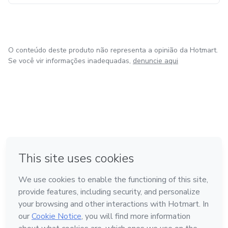
O conteúdo deste produto não representa a opinião da Hotmart.
Se você vir informações inadequadas,
denuncie aqui
em Bogotá
em Amsterdam
em Madrid
na Cidade do México
Feito com
❤
em Belo Horizonte
Conheça a Hotmart