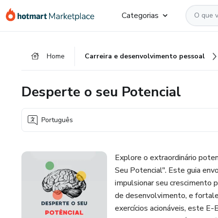
Ir
Ir
Ir
Categorias
para
para
para
o
o
o
conteúdo
pagamento
rodapé
Home
Carreira e desenvolvimento pessoal
principal
Desperte o seu Potencial
Português
Explore o extraordinário pote
Seu Potencial". Este guia envo
impulsionar seu crescimento 
de desenvolvimento, e fortal
exercícios acionáveis, este E