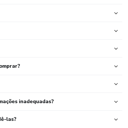
comprar?
rmações inadequadas?
ê-las?