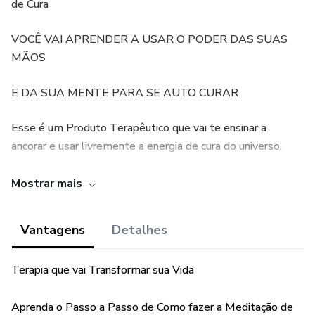
de Cura
VOCÊ VAI APRENDER A USAR O PODER DAS SUAS
MÃOS
E DA SUA MENTE PARA SE AUTO CURAR
Esse é um Produto Terapêutico que vai te ensinar a
ancorar e usar livremente a energia de cura do universo.
Através do poder da sua mente e da força energética de
Mostrar mais
suas mãos.
Vantagens
Detalhes
Você vai poder experimentar transformações na sua
mente.
Terapia que vai Transformar sua Vida
Essa técnica funciona em mudar os Padrões de Crenças
Mentais possibilitando assim Habilidades Internas de Auto
Aprenda o Passo a Passo de Como fazer a Meditação de