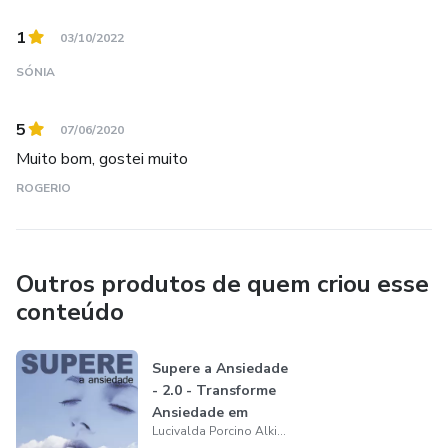
1
03/10/2022
Meditação para sua Respiração (Duração de 10 minutos)
SÓNIA
O que você aprenderá
5
07/06/2020
Meditar de Forma Fácil e Simples
Muito bom, gostei muito
ROGERIO
Fazer suas Próprias Meditações de Auto Cura
Vão Aprender a Usar o Poder de Auto Cura das Mãos para
Outros produtos de quem criou esse
se Auto Aplicar
conteúdo
Passo a Passo de Como Meditar e Ser Feliz
Supere a Ansiedade
- 2.0 - Transforme
Como Doar Energias de Cura
Ansiedade em
Lucivalda Porcino Alkimin Dias
Motivação