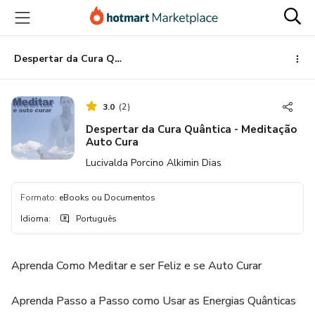
Ir
Ir
Ir
para
para
para
o
o
o
conteúdo
pagamento
rodapé
Despertar da Cura Quântica - Meditação Auto Cura
principal
3.0
(
2
)
Despertar da Cura Quântica - Meditação
Auto Cura
Lucivalda Porcino Alkimin Dias
Formato
:
eBooks ou Documentos
Idioma
:
Português
Aprenda Como Meditar e ser Feliz e se Auto Curar
Aprenda Passo a Passo como Usar as Energias Quânticas