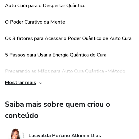
Cura.
Auto Cura para o Despertar Quântico
É um Trabalho Terapêutico de Reprogramação Mental
O Poder Curativo da Mente
Passiva para você mudar a sua com Qualidade de Vida.
Os 3 fatores para Acessar o Poder Quântico de Auto Cura
Esse Material é uma Poderosa Ferramenta do seu Dia a
Dia para trazer Cura, Paz, Harmonia e Realizações para sua
5 Passos para Usar a Energia Quântica de Cura
Vida
Preparando as Mãos para Auto Cura Quântica -Método
Avançado de Energização
Mostrar mais
Saúde e Doença
Saiba mais sobre quem criou o
Visualização Criativa para Auto Cura
conteúdo
Respiração
Lucivalda Porcino Alkimin Dias