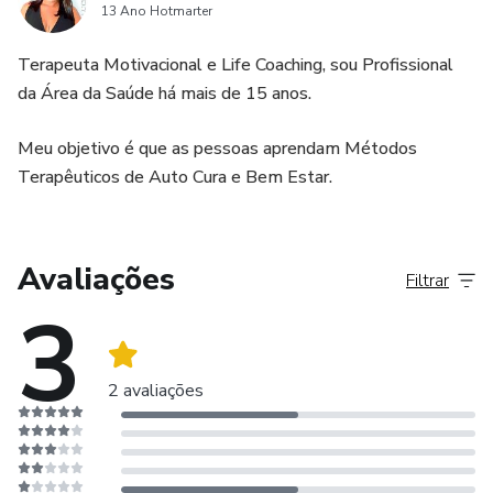
13 Ano Hotmarter
Visualização Criativa
Terapeuta Motivacional e Life Coaching, sou Profissional
Poder Energético de suas Mãos
da Área da Saúde há mais de 15 anos.
Como Aplicar a Energia Quântica de Cura
Meu objetivo é que as pessoas aprendam Métodos
Terapêuticos de Auto Cura e Bem Estar.
Usando a Energia Quântica de Cura
Como Recarregar as Energias Curativas
Avaliações
Filtrar
3
Trabalhando a Energia da Gratidão
Comece a Meditar
2 avaliações
Duas Meditações Guiadas para Cura Quântica
Meditação para Auto Cura (Duração 1hora e 20 minutos)