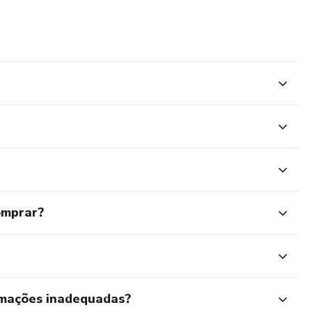
omprar?
rmações inadequadas?