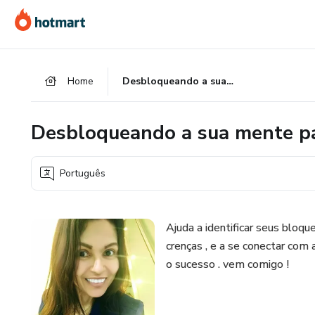
Ir
Ir
Ir
para
para
para
o
o
o
conteúdo
pagamento
rodapé
Home
Desbloqueando a sua mente para o dinheiro
principal
Desbloqueando a sua mente pa
Português
Ajuda a identificar seus bloqu
crenças , e a se conectar com 
o sucesso . vem comigo !