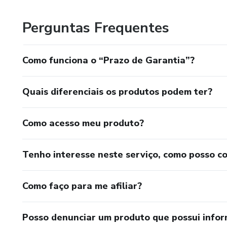
Equilíbrio Emocional
Perguntas Frequentes
Autoconhecimento, Mantras e Meditação
Como funciona o “Prazo de Garantia”?
Reprogramação Mental
Quais diferenciais os produtos podem ter?
Lei da atração / poder Extra Físico
Desenvolvimento Pessoal Quântico
Como acesso meu produto?
Programação Neurolinguística
Tenho interesse neste serviço, como posso c
Hiper Fluxo para Dinheiro
Como faço para me afiliar?
Aura Master Dinheiro urgente
Posso denunciar um produto que possui info