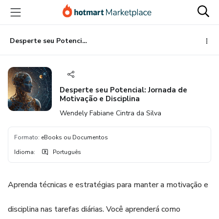
Ir
Ir
Ir
para
para
para
o
o
o
conteúdo
pagamento
rodapé
Desperte seu Potencial: Jornada de Motivação e Disciplina
principal
Desperte seu Potencial: Jornada de
Motivação e Disciplina
Wendely Fabiane Cintra da Silva
Formato
:
eBooks ou Documentos
Idioma
:
Português
Aprenda técnicas e estratégias para manter a motivação e
disciplina nas tarefas diárias. Você aprenderá como