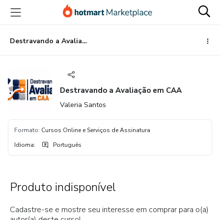
Ir
Ir
Ir
para
para
para
o
o
o
conteúdo
pagamento
rodapé
Destravando a Avaliação em CAA
principal
Destravando a Avaliação em CAA
Valeria Santos
Formato
:
Cursos Online e Serviços de Assinatura
Idioma
:
Português
Produto indisponível
Cadastre-se e mostre seu interesse em comprar para o(a)
autor(a) deste curso!