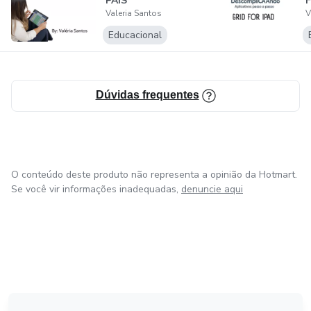
PAIS
Valeria Santos
V
Educacional
Dúvidas frequentes
O conteúdo deste produto não representa a opinião da Hotmart.
Se você vir informações inadequadas,
denuncie aqui
em Amsterdam
em Madrid