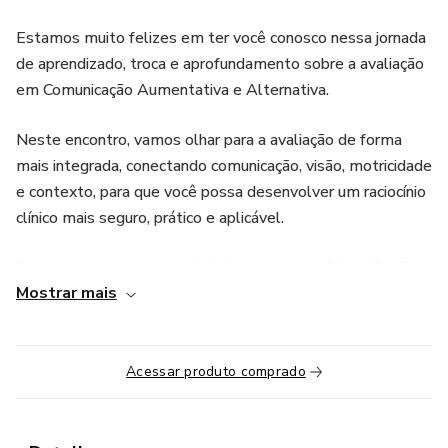
Estamos muito felizes em ter você conosco nessa jornada
de aprendizado, troca e aprofundamento sobre a avaliação
em Comunicação Aumentativa e Alternativa.
Neste encontro, vamos olhar para a avaliação de forma
mais integrada, conectando comunicação, visão, motricidade
e contexto, para que você possa desenvolver um raciocínio
clínico mais seguro, prático e aplicável.
Prepare-se para uma manhã de muito conteúdo, reflexões
Mostrar mais
importantes e ferramentas que vão te ajudar a destravar
sua atuação na CAA.
Aproveite cada momento, participe, anote suas dúvidas e
Acessar produto comprado
esteja aberto(a) para ampliar seu olhar profissional.
Bem-vindo(a) a essa experiência! ✨