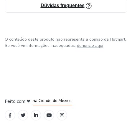
Dúvidas frequentes
O conteúdo deste produto não representa a opinião da Hotmart.
Se você vir informações inadequadas,
denuncie aqui
em Bogotá
em Amsterdam
em Madrid
na Cidade do México
Feito com
❤
em Belo Horizonte