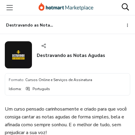
Ir
Ir
Ir
para
para
para
o
o
o
conteúdo
pagamento
rodapé
Destravando as Notas Agudas
principal
Destravando as Notas Agudas
Formato
:
Cursos Online e Serviços de Assinatura
Idioma
:
Português
Um curso pensado carinhosamente e criado para que você
consiga cantar as notas agudas de forma simples, bela e
afinada como sempre sonhou. E o melhor de tudo, sem
prejudicar a sua voz!